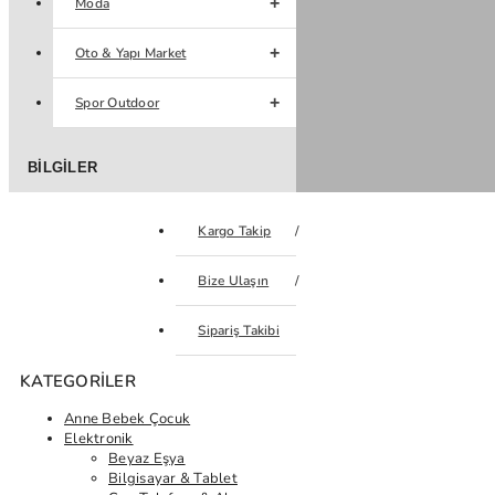
Moda
Oto & Yapı Market
Spor Outdoor
BILGILER
Kargo Takip
Bize Ulaşın
Sipariş Takibi
KATEGORILER
Anne Bebek Çocuk
Elektronik
Beyaz Eşya
Bilgisayar & Tablet