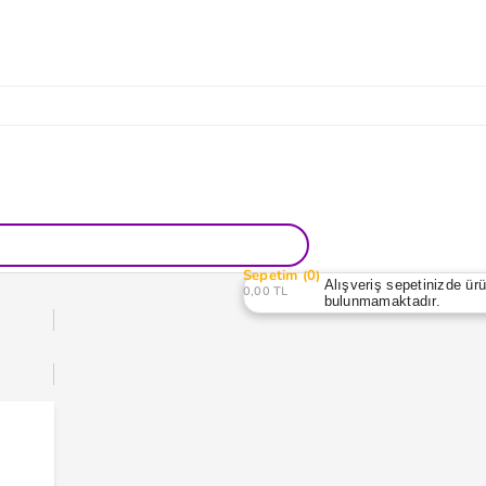
Sepetim
0
Alışveriş sepetinizde ür
0,00 TL
bulunmamaktadır.