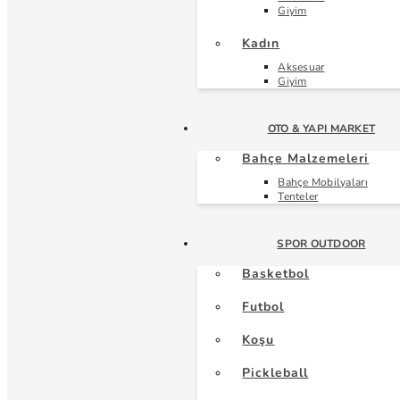
Giyim
Kadın
Aksesuar
Giyim
OTO & YAPI MARKET
Bahçe Malzemeleri
Bahçe Mobilyaları
Tenteler
SPOR OUTDOOR
Basketbol
Futbol
Koşu
Pickleball