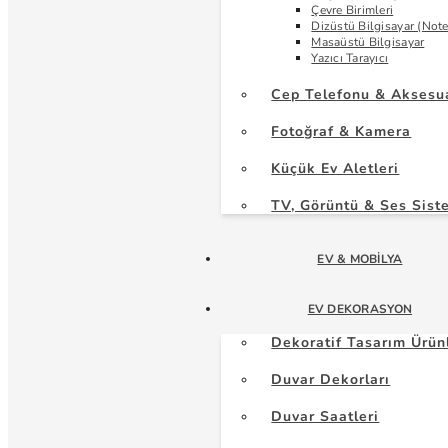
Çevre Birimleri
Dizüstü Bilgisayar (Not
Masaüstü Bilgisayar
Yazıcı Tarayıcı
Cep Telefonu & Aksesu
Fotoğraf & Kamera
Küçük Ev Aletleri
TV, Görüntü & Ses Sist
EV & MOBILYA
EV DEKORASYON
Dekoratif Tasarım Ürün
Duvar Dekorları
Duvar Saatleri