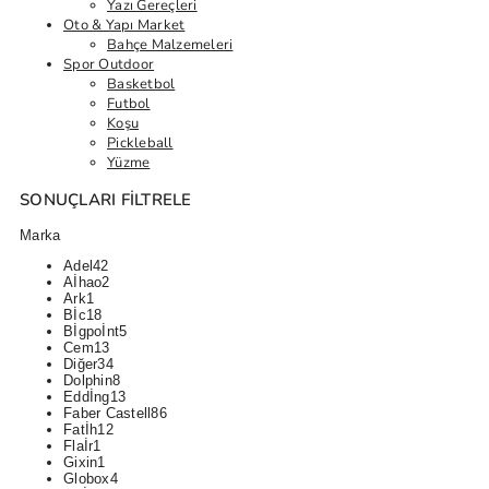
Yazı Gereçleri
Oto & Yapı Market
Bahçe Malzemeleri
Spor Outdoor
Basketbol
Futbol
Koşu
Pickleball
Yüzme
SONUÇLARI FILTRELE
Marka
Adel
42
Aİhao
2
Ark
1
Bİc
18
Bİgpoİnt
5
Cem
13
Diğer
34
Dolphin
8
Eddİng
13
Faber Castell
86
Fatİh
12
Flaİr
1
Gixin
1
Globox
4