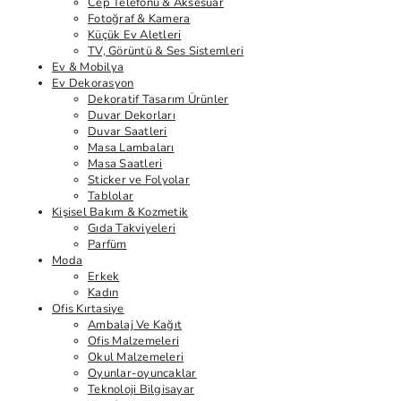
Cep Telefonu & Aksesuar
Fotoğraf & Kamera
Küçük Ev Aletleri
TV, Görüntü & Ses Sistemleri
Ev & Mobilya
Ev Dekorasyon
Dekoratif Tasarım Ürünler
Duvar Dekorları
Duvar Saatleri
Masa Lambaları
Masa Saatleri
Sticker ve Folyolar
Tablolar
Kişisel Bakım & Kozmetik
Gıda Takviyeleri
Parfüm
Moda
Erkek
Kadın
Ofis Kırtasiye
Ambalaj Ve Kağıt
Ofis Malzemeleri
Okul Malzemeleri
Oyunlar-oyuncaklar
Teknoloji Bilgisayar