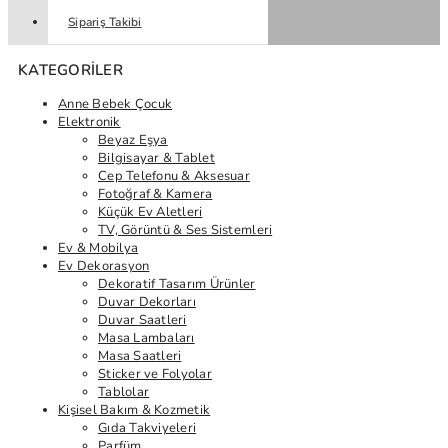
Sipariş Takibi
KATEGORILER
Anne Bebek Çocuk
Elektronik
Beyaz Eşya
Bilgisayar & Tablet
Cep Telefonu & Aksesuar
Fotoğraf & Kamera
Küçük Ev Aletleri
TV, Görüntü & Ses Sistemleri
Ev & Mobilya
Ev Dekorasyon
Dekoratif Tasarım Ürünler
Duvar Dekorları
Duvar Saatleri
Masa Lambaları
Masa Saatleri
Sticker ve Folyolar
Tablolar
Kişisel Bakım & Kozmetik
Gıda Takviyeleri
Parfüm