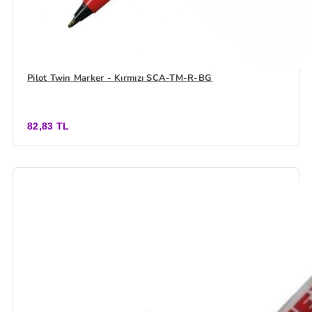
Pilot Twin Marker - Kırmızı SCA-TM-R-BG
82,83 TL