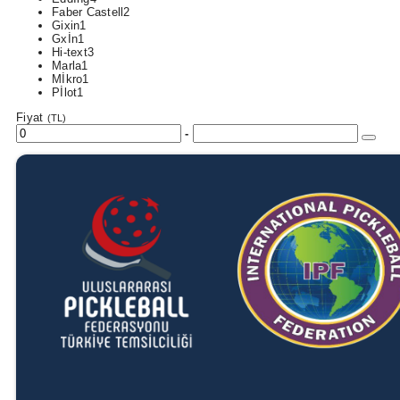
Faber Castell
2
Gixin
1
Gxİn
1
Hi-text
3
Marla
1
Mİkro
1
Pİlot
1
Fiyat
(TL)
-