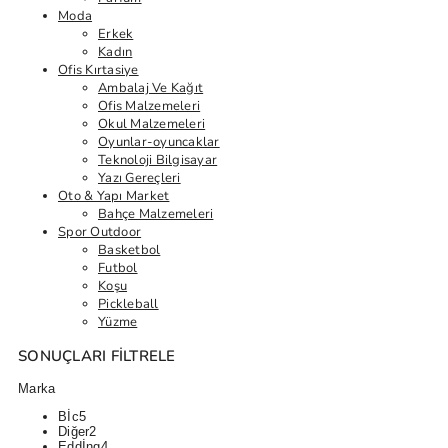
Moda
Erkek
Kadın
Ofis Kırtasiye
Ambalaj Ve Kağıt
Ofis Malzemeleri
Okul Malzemeleri
Oyunlar-oyuncaklar
Teknoloji Bilgisayar
Yazı Gereçleri
Oto & Yapı Market
Bahçe Malzemeleri
Spor Outdoor
Basketbol
Futbol
Koşu
Pickleball
Yüzme
SONUÇLARI FILTRELE
Marka
Bİc
5
Diğer
2
Eddİng
4