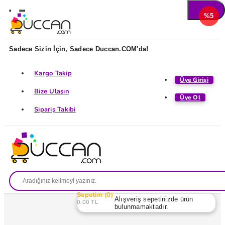
%5
Sadece Sizin İçin, Sadece Duccan.COM'da!
Kargo Takip
Üye Girişi
Bize Ulaşın
Üye Ol
Sipariş Takibi
Sepetim
0
Alışveriş sepetinizde ürün
0,00 TL
bulunmamaktadır.