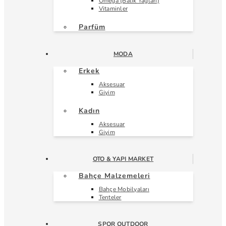
Omega (Balık Yağları)
Vitaminler
Parfüm
MODA
Erkek
Aksesuar
Giyim
Kadın
Aksesuar
Giyim
OTO & YAPI MARKET
Bahçe Malzemeleri
Bahçe Mobilyaları
Tenteler
SPOR OUTDOOR