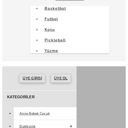
Basketbol
Futbol
Koşu
Pickleball
Yüzme
ÜYE GIRIŞI
ÜYE OL
KATEGORILER
Anne Bebek Çocuk
Elektronik