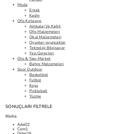
Moda
Erkek
Kadın
Ofis Kırtasiye
Ambalaj Ve Kağıt
Ofis Malzemeleri
Okul Malzemeleri
Oyunlar-oyuncaklar
Teknoloji Bilgisayar
Yazı Gereçleri
Oto & Yapı Market
Bahçe Malzemeleri
Spor Outdoor
Basketbol
Futbol
Koşu
Pickleball
Yüzme
SONUÇLARI FILTRELE
Marka
Adel
22
Cem
1
Diğer
28