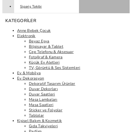
Sipariş Takibi
KATEGORILER
Anne Bebek Çocuk
Elektronik
Beyaz Eşya
Bilgisayar & Tablet
Cep Telefonu & Aksesuar
Fotoğraf & Kamera
Küçük Ev Aletleri
TV, Görüntü & Ses Sistemleri
Ev & Mobilya
Ev Dekorasyon
Dekoratif Tasarım Ürünler
Duvar Dekorları
Duvar Saatleri
Masa Lambaları
Masa Saatleri
Sticker ve Folyolar
Tablolar
Kişisel Bakım & Kozmetik
Gıda Takviyeleri
Parfüm