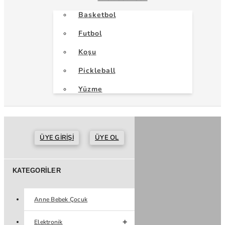
Basketbol
Futbol
Koşu
Pickleball
Yüzme
ÜYE GIRIŞI
ÜYE OL
KATEGORILER
Anne Bebek Çocuk
Elektronik