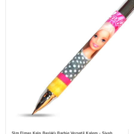
Slm Elmas Kalp Başlıklı Barbie Versatil Kalem - Siyah