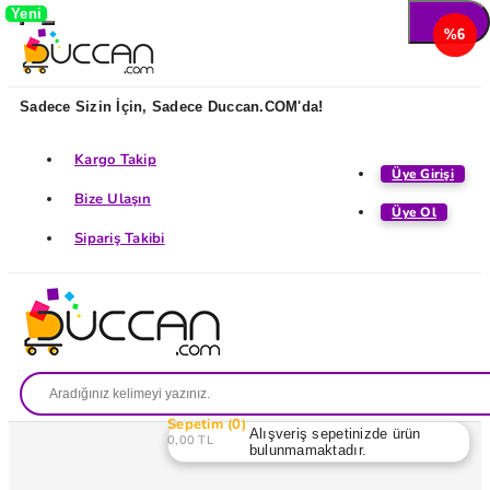
Yeni
%6
%6
Sadece Sizin İçin, Sadece Duccan.COM'da!
Kargo Takip
Üye Girişi
Bize Ulaşın
Üye Ol
Sipariş Takibi
Sepetim
0
Alışveriş sepetinizde ürün
0,00 TL
bulunmamaktadır.