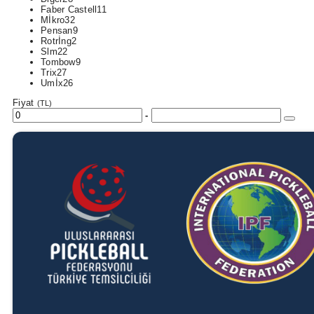
Faber Castell
11
Mİkro
32
Pensan
9
Rotrİng
2
Slm
22
Tombow
9
Trix
27
Umİx
26
Fiyat
(TL)
-