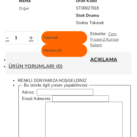
Marka
Ürün Kodu
Diğer
ST00027918
Stok Drumu
Stokta Tükendi
Cem
Etiketler:
-
+
Tükendi
Frozen2 Kurşun
Kalem
Hemen Al
AÇIKLAMA
ÜRÜN YORUMLARI (0)
RENKLİ DÜNYAMIZA HOŞGELDİNİZ
Bu ürünle ilgili yorum yapabilirsiniz
Adınız:
Email Adresiniz