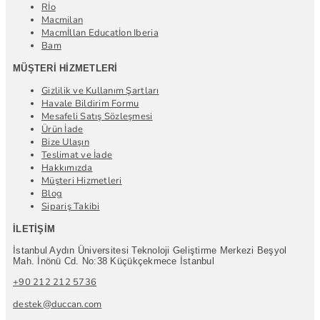
Rİo
Macmilan
Macmİllan Educatİon Iberia
Bam
MÜŞTERI HIZMETLERI
Gizlilik ve Kullanım Şartları
Havale Bildirim Formu
Mesafeli Satış Sözleşmesi
Ürün İade
Bize Ulaşın
Teslimat ve İade
Hakkımızda
Müşteri Hizmetleri
Blog
Sipariş Takibi
İLETIŞIM
İstanbul Aydın Üniversitesi Teknoloji Geliştirme Merkezi Beşyol
Mah. İnönü Cd. No:38 Küçükçekmece İstanbul
+90 212 212 5736
destek@duccan.com