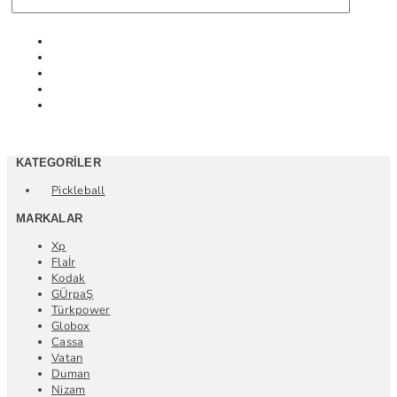
KATEGORILER
Pickleball
MARKALAR
Xp
Flaİr
Kodak
GÜrpaŞ
Türkpower
Globox
Cassa
Vatan
Duman
Nizam