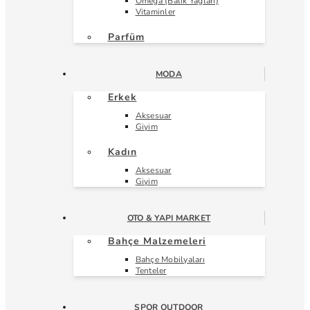
Omega (Balık Yağları)
Vitaminler
Parfüm
MODA
Erkek
Aksesuar
Giyim
Kadın
Aksesuar
Giyim
OTO & YAPI MARKET
Bahçe Malzemeleri
Bahçe Mobilyaları
Tenteler
SPOR OUTDOOR