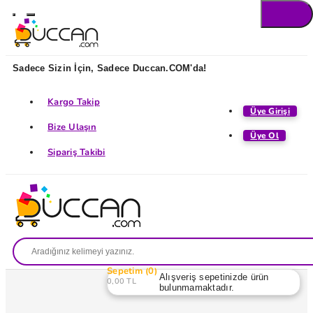
Sadece Sizin İçin, Sadece Duccan.COM'da!
Kargo Takip
Üye Girişi
Bize Ulaşın
Üye Ol
Sipariş Takibi
Sepetim
0
Alışveriş sepetinizde ürün
0,00 TL
bulunmamaktadır.