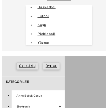
Basketbol
Futbol
Koşu
Pickleball
Yüzme
ÜYE GIRIŞI
ÜYE OL
KATEGORILER
Anne Bebek Çocuk
Elektronik