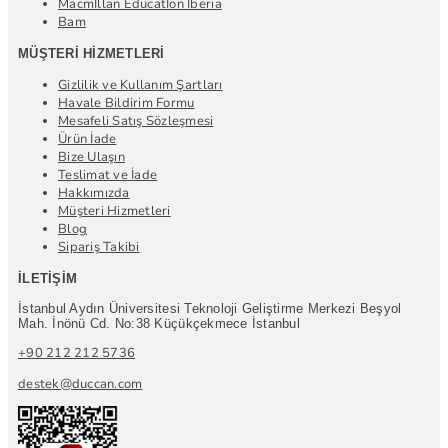
Macmİllan Educatİon Iberia
Bam
MÜŞTERI HIZMETLERI
Gizlilik ve Kullanım Şartları
Havale Bildirim Formu
Mesafeli Satış Sözleşmesi
Ürün İade
Bize Ulaşın
Teslimat ve İade
Hakkımızda
Müşteri Hizmetleri
Blog
Sipariş Takibi
İLETIŞIM
İstanbul Aydın Üniversitesi Teknoloji Geliştirme Merkezi Beşyol
Mah. İnönü Cd. No:38 Küçükçekmece İstanbul
+90 212 212 5736
destek@duccan.com