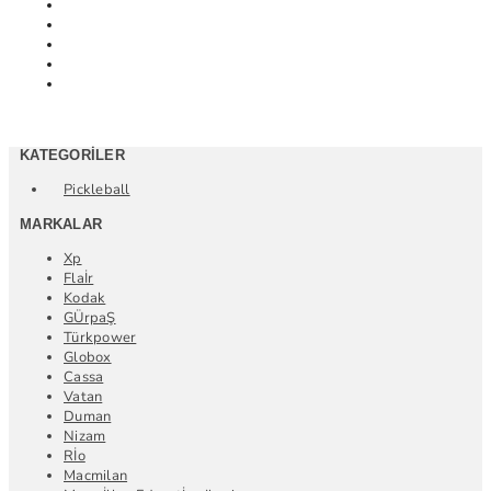
KATEGORILER
Pickleball
MARKALAR
Xp
Flaİr
Kodak
GÜrpaŞ
Türkpower
Globox
Cassa
Vatan
Duman
Nizam
Rİo
Macmilan