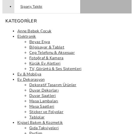
Sipariş Takibi
KATEGORILER
Anne Bebek Çocuk
Elektronik
Beyaz Eşya
Bilgisayar & Tablet
Cep Telefonu & Aksesuar
Fotoğraf & Kamera
Küçük Ev Aletleri
TV, Görüntü & Ses Sistemleri
Ev & Mobilya
Ev Dekorasyon
Dekoratif Tasarım Ürünler
Duvar Dekorları
Duvar Saatleri
Masa Lambaları
Masa Saatleri
Sticker ve Folyolar
Tablolar
Kişisel Bakım & Kozmetik
Gıda Takviyeleri
Parfüm