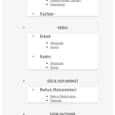
Omega (Balık Yağları)
Vitaminler
Parfüm
MODA
Erkek
Aksesuar
Giyim
Kadın
Aksesuar
Giyim
OTO & YAPI MARKET
Bahçe Malzemeleri
Bahçe Mobilyaları
Tenteler
SPOR OUTDOOR