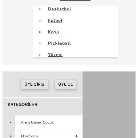
Basketbol
Futbol
Koşu
Pickleball
Yüzme
ÜYE GIRIŞI
ÜYE OL
KATEGORILER
Anne Bebek Çocuk
Elektronik