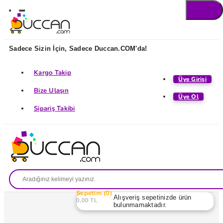
Sadece Sizin İçin, Sadece Duccan.COM'da!
Kargo Takip
Üye Girişi
Bize Ulaşın
Üye Ol
Sipariş Takibi
Sepetim
0
Alışveriş sepetinizde ürün
0,00 TL
bulunmamaktadır.