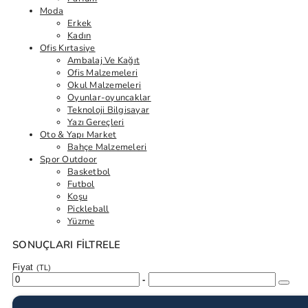
Moda
Erkek
Kadın
Ofis Kırtasiye
Ambalaj Ve Kağıt
Ofis Malzemeleri
Okul Malzemeleri
Oyunlar-oyuncaklar
Teknoloji Bilgisayar
Yazı Gereçleri
Oto & Yapı Market
Bahçe Malzemeleri
Spor Outdoor
Basketbol
Futbol
Koşu
Pickleball
Yüzme
SONUÇLARI FILTRELE
Fiyat
(TL)
-