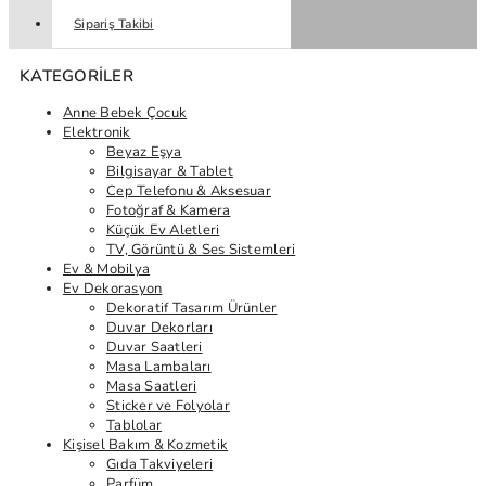
Sipariş Takibi
KATEGORILER
Anne Bebek Çocuk
Elektronik
Beyaz Eşya
Bilgisayar & Tablet
Cep Telefonu & Aksesuar
Fotoğraf & Kamera
Küçük Ev Aletleri
TV, Görüntü & Ses Sistemleri
Ev & Mobilya
Ev Dekorasyon
Dekoratif Tasarım Ürünler
Duvar Dekorları
Duvar Saatleri
Masa Lambaları
Masa Saatleri
Sticker ve Folyolar
Tablolar
Kişisel Bakım & Kozmetik
Gıda Takviyeleri
Parfüm