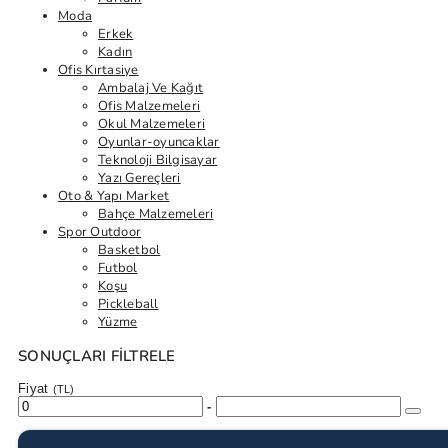
Moda
Erkek
Kadın
Ofis Kırtasiye
Ambalaj Ve Kağıt
Ofis Malzemeleri
Okul Malzemeleri
Oyunlar-oyuncaklar
Teknoloji Bilgisayar
Yazı Gereçleri
Oto & Yapı Market
Bahçe Malzemeleri
Spor Outdoor
Basketbol
Futbol
Koşu
Pickleball
Yüzme
SONUÇLARI FILTRELE
Fiyat
(TL)
-