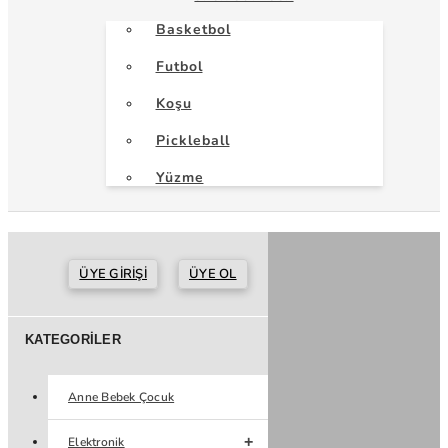
Basketbol
Futbol
Koşu
Pickleball
Yüzme
ÜYE GIRIŞI
ÜYE OL
KATEGORILER
Anne Bebek Çocuk
Elektronik