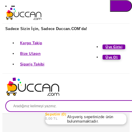
Sadece Sizin İçin, Sadece Duccan.COM'da!
Kargo Takip
Üye Girişi
Bize Ulaşın
Üye Ol
Sipariş Takibi
Sepetim
0
Alışveriş sepetinizde ürün
0,00 TL
bulunmamaktadır.