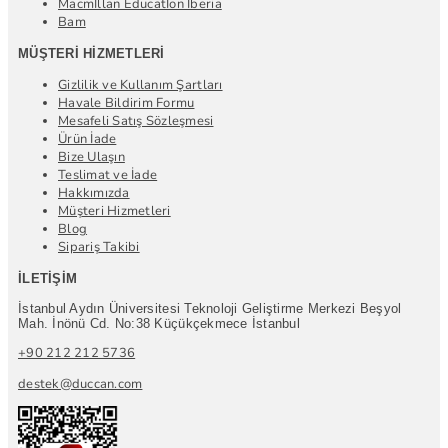
Macmİllan Educatİon Iberia
Bam
MÜŞTERI HIZMETLERI
Gizlilik ve Kullanım Şartları
Havale Bildirim Formu
Mesafeli Satış Sözleşmesi
Ürün İade
Bize Ulaşın
Teslimat ve İade
Hakkımızda
Müşteri Hizmetleri
Blog
Sipariş Takibi
İLETIŞIM
İstanbul Aydın Üniversitesi Teknoloji Geliştirme Merkezi Beşyol
Mah. İnönü Cd. No:38 Küçükçekmece İstanbul
+90 212 212 5736
destek@duccan.com