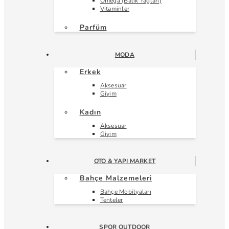
Omega (Balık Yağları)
Vitaminler
Parfüm
MODA
Erkek
Aksesuar
Giyim
Kadın
Aksesuar
Giyim
OTO & YAPI MARKET
Bahçe Malzemeleri
Bahçe Mobilyaları
Tenteler
SPOR OUTDOOR