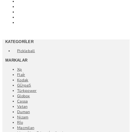
KATEGORILER
Pickleball
MARKALAR
Xp
Flaİr
Kodak
GÜrpaŞ
Türkpower
Globox
Cassa
Vatan
Duman
Nizam
Rİo
Macmilan