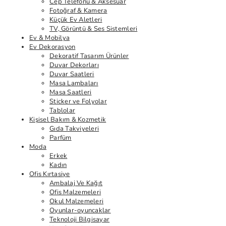
Cep Telefonu & Aksesuar
Fotoğraf & Kamera
Küçük Ev Aletleri
TV, Görüntü & Ses Sistemleri
Ev & Mobilya
Ev Dekorasyon
Dekoratif Tasarım Ürünler
Duvar Dekorları
Duvar Saatleri
Masa Lambaları
Masa Saatleri
Sticker ve Folyolar
Tablolar
Kişisel Bakım & Kozmetik
Gıda Takviyeleri
Parfüm
Moda
Erkek
Kadın
Ofis Kırtasiye
Ambalaj Ve Kağıt
Ofis Malzemeleri
Okul Malzemeleri
Oyunlar-oyuncaklar
Teknoloji Bilgisayar