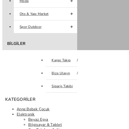
Moda
Oto & Yapı Market
Spor Outdoor
BILGILER
Kargo Takip
Bize Ulaşın
Sipariş Takibi
KATEGORILER
Anne Bebek Çocuk
Elektronik
Beyaz Eşya
Bilgisayar & Tablet