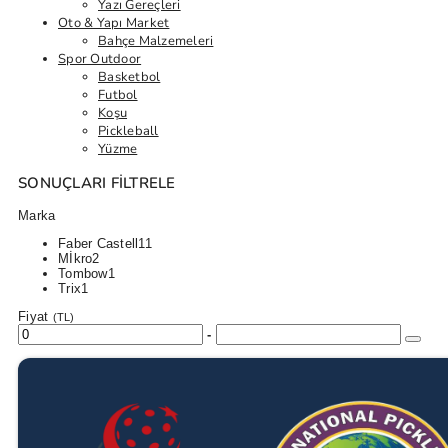
Yazı Gereçleri
Oto & Yapı Market
Bahçe Malzemeleri
Spor Outdoor
Basketbol
Futbol
Koşu
Pickleball
Yüzme
SONUÇLARI FILTRELE
Marka
Faber Castell
11
Mİkro
2
Tombow
1
Trix
1
Fiyat
(TL)
-