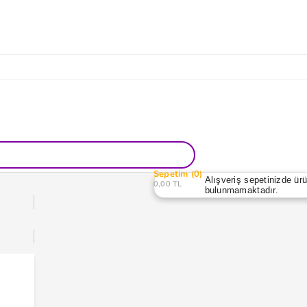
Sepetim
0
Alışveriş sepetinizde ür
0,00 TL
bulunmamaktadır.