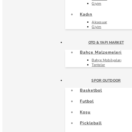
Giyim
Kadın
Aksesuar
Giyim
OTO & YAPI MARKET
Bahçe Malzemeleri
Bahçe Mobilyaları
Tenteler
SPOR OUTDOOR
Basketbol
Futbol
Koşu
Pickleball