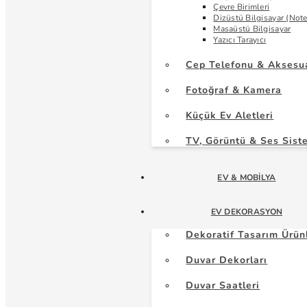
Çevre Birimleri
Dizüstü Bilgisayar (Not
Masaüstü Bilgisayar
Yazıcı Tarayıcı
Cep Telefonu & Aksesu
Fotoğraf & Kamera
Küçük Ev Aletleri
TV, Görüntü & Ses Sist
EV & MOBILYA
EV DEKORASYON
Dekoratif Tasarım Ürün
Duvar Dekorları
Duvar Saatleri