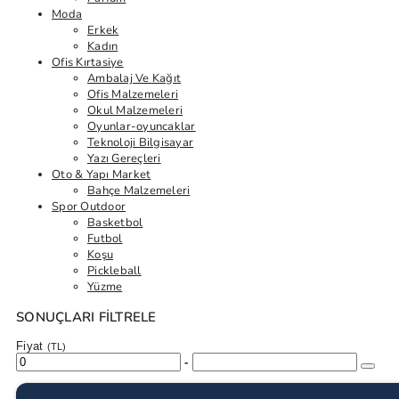
Moda
Erkek
Kadın
Ofis Kırtasiye
Ambalaj Ve Kağıt
Ofis Malzemeleri
Okul Malzemeleri
Oyunlar-oyuncaklar
Teknoloji Bilgisayar
Yazı Gereçleri
Oto & Yapı Market
Bahçe Malzemeleri
Spor Outdoor
Basketbol
Futbol
Koşu
Pickleball
Yüzme
SONUÇLARI FILTRELE
Fiyat
(TL)
-