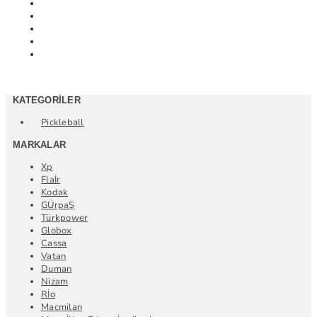
KATEGORILER
Pickleball
MARKALAR
Xp
Flaİr
Kodak
GÜrpaŞ
Türkpower
Globox
Cassa
Vatan
Duman
Nizam
Rİo
Macmilan