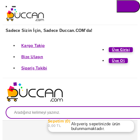
Sadece Sizin İçin, Sadece Duccan.COM'da!
Kargo Takip
Üye Girişi
Bize Ulaşın
Üye Ol
Sipariş Takibi
Sepetim
0
Alışveriş sepetinizde ürün
0,00 TL
bulunmamaktadır.