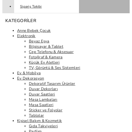
Sipariş Takibi
KATEGORILER
Anne Bebek Çocuk
Elektronik
Beyaz Eşya
Bilgisayar & Tablet
Cep Telefonu & Aksesuar
Fotoğraf & Kamera
Küçük Ev Aletleri
TV, Görüntü & Ses Sistemleri
Ev & Mobilya
Ev Dekorasyon
Dekoratif Tasarım Ürünler
Duvar Dekorları
Duvar Saatleri
Masa Lambaları
Masa Saatleri
Sticker ve Folyolar
Tablolar
Kişisel Bakım & Kozmetik
Gıda Takviyeleri
Parfüm