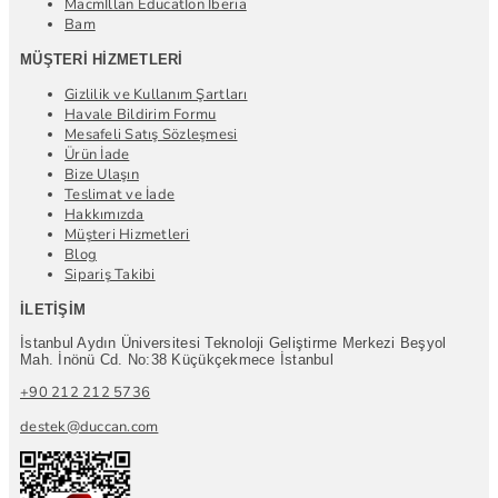
Macmİllan Educatİon Iberia
Bam
MÜŞTERI HIZMETLERI
Gizlilik ve Kullanım Şartları
Havale Bildirim Formu
Mesafeli Satış Sözleşmesi
Ürün İade
Bize Ulaşın
Teslimat ve İade
Hakkımızda
Müşteri Hizmetleri
Blog
Sipariş Takibi
İLETIŞIM
İstanbul Aydın Üniversitesi Teknoloji Geliştirme Merkezi Beşyol
Mah. İnönü Cd. No:38 Küçükçekmece İstanbul
+90 212 212 5736
destek@duccan.com