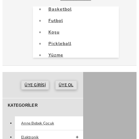
Basketbol
Futbol
Koşu
Pickleball
Yüzme
ÜYE GIRIŞI
ÜYE OL
KATEGORILER
Anne Bebek Çocuk
Elektronik