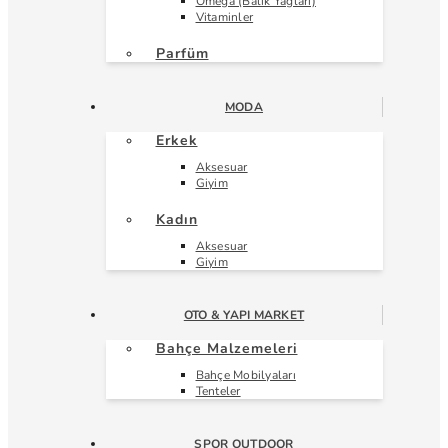
Omega (Balık Yağları)
Vitaminler
Parfüm
MODA
Erkek
Aksesuar
Giyim
Kadın
Aksesuar
Giyim
OTO & YAPI MARKET
Bahçe Malzemeleri
Bahçe Mobilyaları
Tenteler
SPOR OUTDOOR