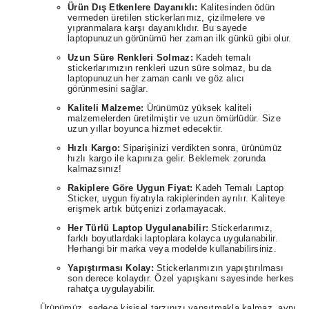
Ürün Dış Etkenlere Dayanıklı:
Kalitesinden ödün
vermeden üretilen stickerlarımız, çizilmelere ve
yıpranmalara karşı dayanıklıdır. Bu sayede
laptopunuzun görünümü her zaman ilk günkü gibi olur.
Uzun Süre Renkleri Solmaz:
Kadeh temalı
stickerlarımızın renkleri uzun süre solmaz, bu da
laptopunuzun her zaman canlı ve göz alıcı
görünmesini sağlar.
Kaliteli Malzeme:
Ürünümüz yüksek kaliteli
malzemelerden üretilmiştir ve uzun ömürlüdür. Size
uzun yıllar boyunca hizmet edecektir.
Hızlı Kargo:
Siparişinizi verdikten sonra, ürünümüz
hızlı kargo ile kapınıza gelir. Beklemek zorunda
kalmazsınız!
Rakiplere Göre Uygun Fiyat:
Kadeh Temalı Laptop
Sticker, uygun fiyatıyla rakiplerinden ayrılır. Kaliteye
erişmek artık bütçenizi zorlamayacak.
Her Türlü Laptop Uygulanabilir:
Stickerlarımız,
farklı boyutlardaki laptoplara kolayca uygulanabilir.
Herhangi bir marka veya modelde kullanabilirsiniz.
Yapıştırması Kolay:
Stickerlarımızın yapıştırılması
son derece kolaydır. Özel yapışkanı sayesinde herkes
rahatça uygulayabilir.
Ürünümüz, sadece kişisel tarzınızı yansıtmakla kalmaz, aynı