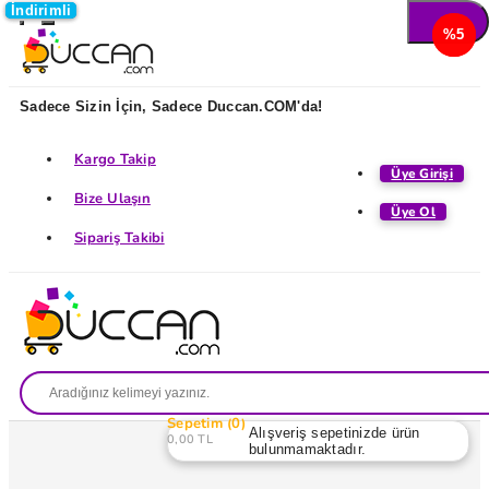
İndirimli
İndirimli
İndirimli
%5
%5
%5
Sadece Sizin İçin, Sadece Duccan.COM'da!
Kargo Takip
Üye Girişi
Bize Ulaşın
Üye Ol
Sipariş Takibi
Sepetim
0
Alışveriş sepetinizde ürün
0,00 TL
bulunmamaktadır.