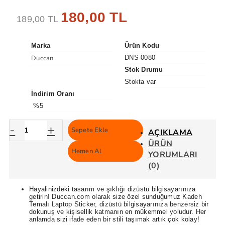
180,00 TL
189,00 TL
Marka
Ürün Kodu
Duccan
DNS-0080
Stok Drumu
Stokta var
İndirim Oranı
%5
-
+
Sepete Ekle
AÇIKLAMA
ÜRÜN
Hemen Al
YORUMLARI
(0)
Hayalinizdeki tasarım ve şıklığı dizüstü bilgisayarınıza
getirin! Duccan.com olarak size özel sunduğumuz Kadeh
Temalı Laptop Sticker, dizüstü bilgisayarınıza benzersiz bir
dokunuş ve kişisellik katmanın en mükemmel yoludur. Her
anlamda sizi ifade eden bir stili taşımak artık çok kolay!