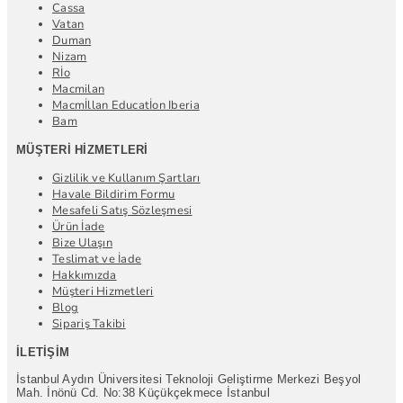
Cassa
Vatan
Duman
Nizam
Rİo
Macmilan
Macmİllan Educatİon Iberia
Bam
MÜŞTERI HIZMETLERI
Gizlilik ve Kullanım Şartları
Havale Bildirim Formu
Mesafeli Satış Sözleşmesi
Ürün İade
Bize Ulaşın
Teslimat ve İade
Hakkımızda
Müşteri Hizmetleri
Blog
Sipariş Takibi
İLETIŞIM
İstanbul Aydın Üniversitesi Teknoloji Geliştirme Merkezi Beşyol
Mah. İnönü Cd. No:38 Küçükçekmece İstanbul