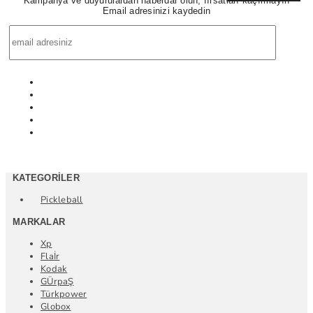
Kampanya ve duyurulardan haberdar olun, fırsatları kaçırmayın
Email adresinizi kaydedin
KATEGORILER
Pickleball
MARKALAR
Xp
Flaİr
Kodak
GÜrpaŞ
Türkpower
Globox