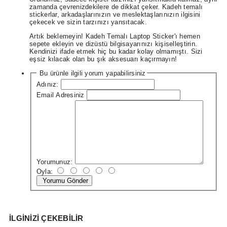
zamanda çevrenizdekilere de dikkat çeker. Kadeh temalı
stickerlar, arkadaşlarınızın ve meslektaşlarınızın ilgisini
çekecek ve sizin tarzınızı yansıtacak.
Artık beklemeyin! Kadeh Temalı Laptop Sticker'ı hemen
sepete ekleyin ve dizüstü bilgisayarınızı kişiselleştirin.
Kendinizi ifade etmek hiç bu kadar kolay olmamıştı. Sizi
eşsiz kılacak olan bu şık aksesuarı kaçırmayın!
Bu ürünle ilgili yorum yapabilirsiniz
Adınız:
Email Adresiniz
Yorumunuz:
Oyla:
Yorumu Gönder
İLGINIZI ÇEKEBILIR