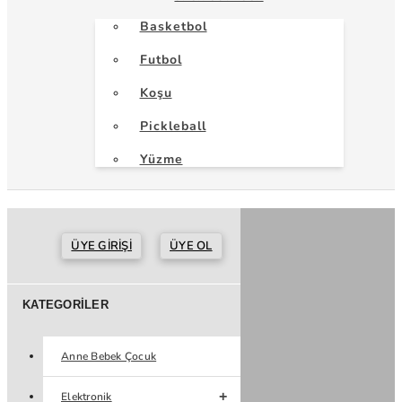
Basketbol
Futbol
Koşu
Pickleball
Yüzme
ÜYE GIRIŞI
ÜYE OL
KATEGORILER
Anne Bebek Çocuk
Elektronik