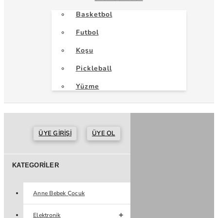
Basketbol
Futbol
Koşu
Pickleball
Yüzme
ÜYE GIRIŞI
ÜYE OL
KATEGORILER
Anne Bebek Çocuk
Elektronik