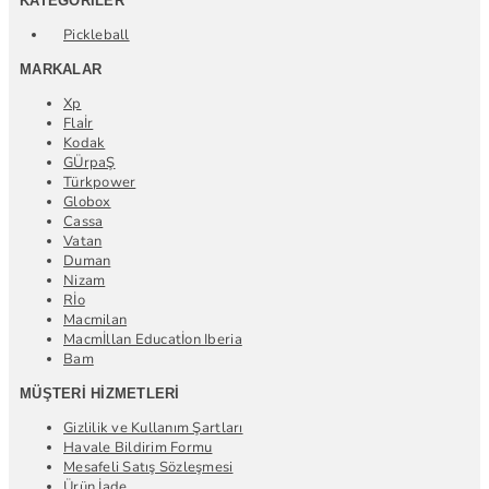
KATEGORILER
Pickleball
MARKALAR
Xp
Flaİr
Kodak
GÜrpaŞ
Türkpower
Globox
Cassa
Vatan
Duman
Nizam
Rİo
Macmilan
Macmİllan Educatİon Iberia
Bam
MÜŞTERI HIZMETLERI
Gizlilik ve Kullanım Şartları
Havale Bildirim Formu
Mesafeli Satış Sözleşmesi
Ürün İade