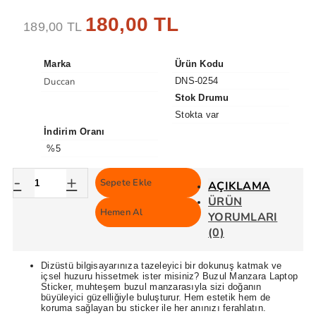
180,00 TL
189,00 TL
Marka
Ürün Kodu
Duccan
DNS-0254
Stok Drumu
Stokta var
İndirim Oranı
%5
-
+
Sepete Ekle
AÇIKLAMA
ÜRÜN
Hemen Al
YORUMLARI
(0)
Dizüstü bilgisayarınıza tazeleyici bir dokunuş katmak ve
içsel huzuru hissetmek ister misiniz? Buzul Manzara Laptop
Sticker, muhteşem buzul manzarasıyla sizi doğanın
büyüleyici güzelliğiyle buluşturur. Hem estetik hem de
koruma sağlayan bu sticker ile her anınızı ferahlatın.