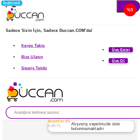
İndirimli
İndirimli
İndirimli
İndirimli
%5
%5
%5
%5
Sadece Sizin İçin, Sadece Duccan.COM'da!
Kargo Takip
Üye Girişi
Bize Ulaşın
Üye Ol
Sipariş Takibi
Sepetim
0
Alışveriş sepetinizde ürün
0,00 TL
bulunmamaktadır.