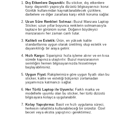
Dış Etkenlere Dayanıklı:
Bu sticker, dış etkenlere
karşı dayanıklı yapısıyla dizüstü bilgisayarınızı korur.
Günlük kullanımdan kaynaklanabilecek çiziklere,
darbelere ve diğer zararlara karşı etkili koruma sağlar.
Uzun Süre Renkleri Solmaz:
Buzul Manzara Laptop
Sticker, uzun yıllar boyunca renklerin solmamasıyla
taptaze bir görünüm sunar. Doğanın büyüleyici
manzarasını her zaman canlı tutar.
Kaliteli ve Estetik:
Ürün, en yüksek kalite
standartlarına uygun olarak üretilmiş olup estetik ve
dayanıklılığı bir araya getirir.
Hızlı Kargo:
Siparişiniz hızla işleme alınır ve en kısa
sürede kapınıza ulaştırılır. Buzul manzarasının
serinliğini hemen bilgisayarınızda hissetmeye
başlayabilirsiniz.
Uygun Fiyat:
Rakiplerimize göre uygun fiyatlı olan bu
sticker, kalite ve estetiği bütçenizi zorlamadan
yaşamınıza katmanızı sağlar.
Her Türlü Laptop ile Uyumlu:
Farklı marka ve
modellerle uyumlu olan bu sticker, her türlü dizüstü
bilgisayara kolayca uygulanabilir.
Kolay Yapıştırma:
Basit ve hızlı uygulama süreci,
herkesin rahatlıkla kullanabileceği bir üründür. Özel
beceri veya ekstra yapıştırıcı gerektirmez.