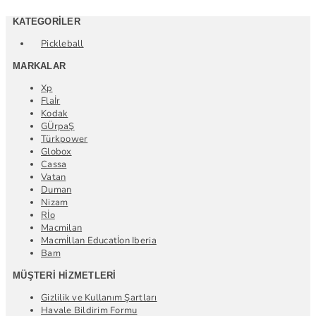
KATEGORILER
Pickleball
MARKALAR
Xp
Flaİr
Kodak
GÜrpaŞ
Türkpower
Globox
Cassa
Vatan
Duman
Nizam
Rİo
Macmilan
Macmİllan Educatİon Iberia
Bam
MÜŞTERI HIZMETLERI
Gizlilik ve Kullanım Şartları
Havale Bildirim Formu