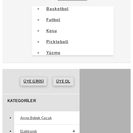
Basketbol
Futbol
Koşu
Pickleball
Yüzme
ÜYE GIRIŞI
ÜYE OL
KATEGORILER
Anne Bebek Çocuk
Elektronik