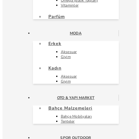
Omega (Balık Yağları)
Vitaminler
Parfüm
MODA
Erkek
Aksesuar
Giyim
Kadın
Aksesuar
Giyim
OTO & YAPI MARKET
Bahçe Malzemeleri
Bahçe Mobilyaları
Tenteler
SPOR OUTDOOR