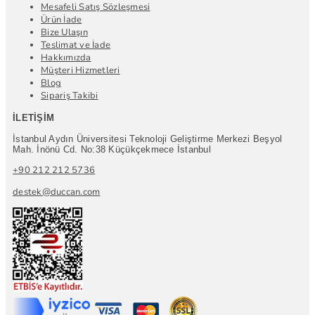
Mesafeli Satış Sözleşmesi
Ürün İade
Bize Ulaşın
Teslimat ve İade
Hakkımızda
Müşteri Hizmetleri
Blog
Sipariş Takibi
İLETIŞIM
İstanbul Aydın Üniversitesi Teknoloji Geliştirme Merkezi Beşyol
Mah. İnönü Cd. No:38 Küçükçekmece İstanbul
+90 212 212 5736
destek@duccan.com