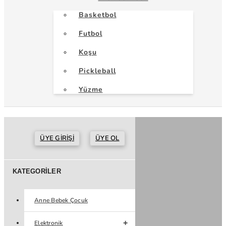
Basketbol
Futbol
Koşu
Pickleball
Yüzme
ÜYE GIRIŞI
ÜYE OL
KATEGORILER
Anne Bebek Çocuk
Elektronik