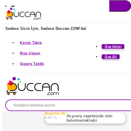
Sadece Sizin İçin, Sadece Duccan.COM'da!
Kargo Takip
Üye Girişi
Bize Ulaşın
Üye Ol
Sipariş Takibi
Sepetim
0
Alışveriş sepetinizde ürün
0,00 TL
bulunmamaktadır.