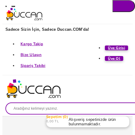
Sadece Sizin İçin, Sadece Duccan.COM'da!
Kargo Takip
Üye Girişi
Bize Ulaşın
Üye Ol
Sipariş Takibi
Sepetim
0
Alışveriş sepetinizde ürün
0,00 TL
bulunmamaktadır.