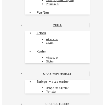
Omega (Balık Yağları)
Vitaminler
Parfüm
MODA
Erkek
Aksesuar
Giyim
Kadın
Aksesuar
Giyim
OTO & YAPI MARKET
Bahçe Malzemeleri
Bahçe Mobilyaları
Tenteler
SPOR OUTDOOR