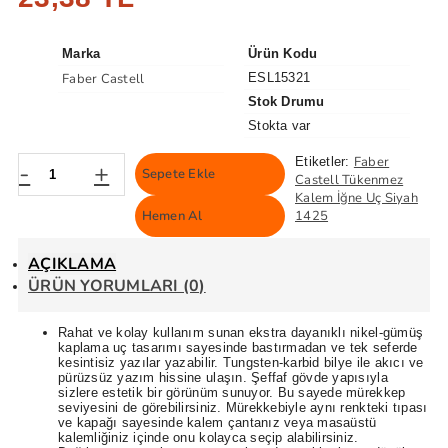
Marka
Ürün Kodu
Faber Castell
ESL15321
Stok Drumu
Stokta var
Faber
Etiketler:
-
+
Sepete Ekle
Castell Tükenmez
Kalem İğne Uç Siyah
Hemen Al
1425
AÇIKLAMA
ÜRÜN YORUMLARI (0)
Rahat ve kolay kullanım sunan ekstra dayanıklı nikel-gümüş
kaplama uç tasarımı sayesinde bastırmadan ve tek seferde
kesintisiz yazılar yazabilir. Tungsten-karbid bilye ile akıcı ve
pürüzsüz yazım hissine ulaşın. Şeffaf gövde yapısıyla
sizlere estetik bir görünüm sunuyor. Bu sayede mürekkep
seviyesini de görebilirsiniz. Mürekkebiyle aynı renkteki tıpası
ve kapağı sayesinde kalem çantanız veya masaüstü
kalemliğiniz içinde onu kolayca seçip alabilirsiniz.