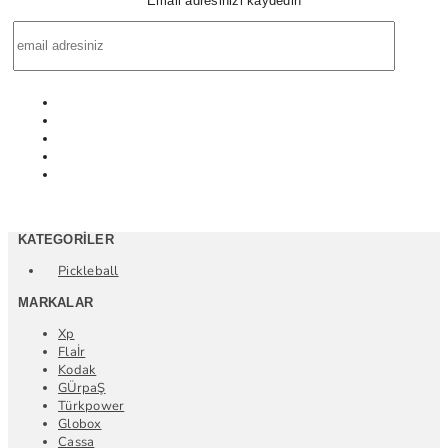
Email adresinizi kaydedin
KATEGORILER
Pickleball
MARKALAR
Xp
Flaİr
Kodak
GÜrpaŞ
Türkpower
Globox
Cassa