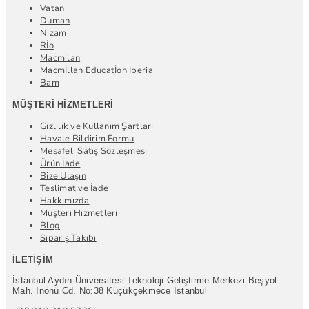
Vatan
Duman
Nizam
Rİo
Macmilan
Macmİllan Educatİon Iberia
Bam
MÜŞTERI HIZMETLERI
Gizlilik ve Kullanım Şartları
Havale Bildirim Formu
Mesafeli Satış Sözleşmesi
Ürün İade
Bize Ulaşın
Teslimat ve İade
Hakkımızda
Müşteri Hizmetleri
Blog
Sipariş Takibi
İLETIŞIM
İstanbul Aydın Üniversitesi Teknoloji Geliştirme Merkezi Beşyol
Mah. İnönü Cd. No:38 Küçükçekmece İstanbul