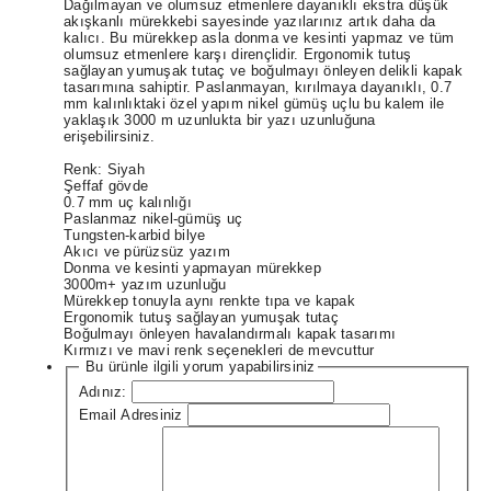
Dağılmayan ve olumsuz etmenlere dayanıklı ekstra düşük
akışkanlı mürekkebi sayesinde yazılarınız artık daha da
kalıcı. Bu mürekkep asla donma ve kesinti yapmaz ve tüm
olumsuz etmenlere karşı dirençlidir. Ergonomik tutuş
sağlayan yumuşak tutaç ve boğulmayı önleyen delikli kapak
tasarımına sahiptir. Paslanmayan, kırılmaya dayanıklı, 0.7
mm kalınlıktaki özel yapım nikel gümüş uçlu bu kalem ile
yaklaşık 3000 m uzunlukta bir yazı uzunluğuna
erişebilirsiniz.
Renk: Siyah
Şeffaf gövde
0.7 mm uç kalınlığı
Paslanmaz nikel-gümüş uç
Tungsten-karbid bilye
Akıcı ve pürüzsüz yazım
Donma ve kesinti yapmayan mürekkep
3000m+ yazım uzunluğu
Mürekkep tonuyla aynı renkte tıpa ve kapak
Ergonomik tutuş sağlayan yumuşak tutaç
Boğulmayı önleyen havalandırmalı kapak tasarımı
Kırmızı ve mavi renk seçenekleri de mevcuttur
Bu ürünle ilgili yorum yapabilirsiniz
Adınız:
Email Adresiniz