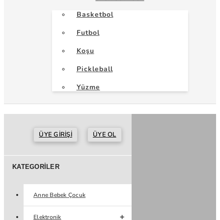
Basketbol
Futbol
Koşu
Pickleball
Yüzme
ÜYE GIRIŞI
ÜYE OL
KATEGORILER
Anne Bebek Çocuk
Elektronik