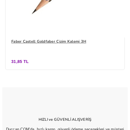
Faber Castell Goldfaber Çizim Kalemi 3H
31,85 TL
HIZLI ve GÜVENLİ ALIŞVERİŞ
Duccan.COM'da, hızlı kargo, güvenli ödeme seçenekleri ve müşteri