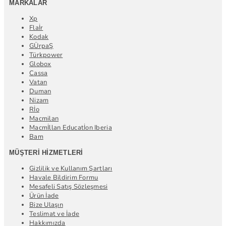
MARKALAR
Xp
Flaİr
Kodak
GÜrpaŞ
Türkpower
Globox
Cassa
Vatan
Duman
Nizam
Rİo
Macmilan
Macmİllan Educatİon Iberia
Bam
MÜŞTERI HIZMETLERI
Gizlilik ve Kullanım Şartları
Havale Bildirim Formu
Mesafeli Satış Sözleşmesi
Ürün İade
Bize Ulaşın
Teslimat ve İade
Hakkımızda