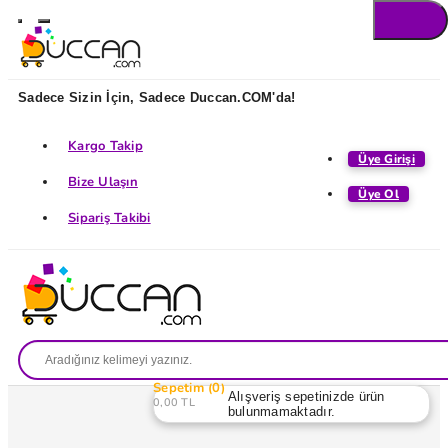
Sadece Sizin İçin, Sadece Duccan.COM'da!
Kargo Takip
Üye Girişi
Bize Ulaşın
Üye Ol
Sipariş Takibi
Sepetim
0
Alışveriş sepetinizde ürün
0,00 TL
bulunmamaktadır.