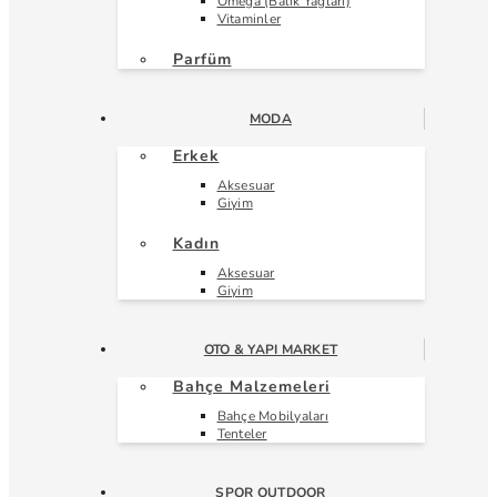
Omega (Balık Yağları)
Vitaminler
Parfüm
MODA
Erkek
Aksesuar
Giyim
Kadın
Aksesuar
Giyim
OTO & YAPI MARKET
Bahçe Malzemeleri
Bahçe Mobilyaları
Tenteler
SPOR OUTDOOR