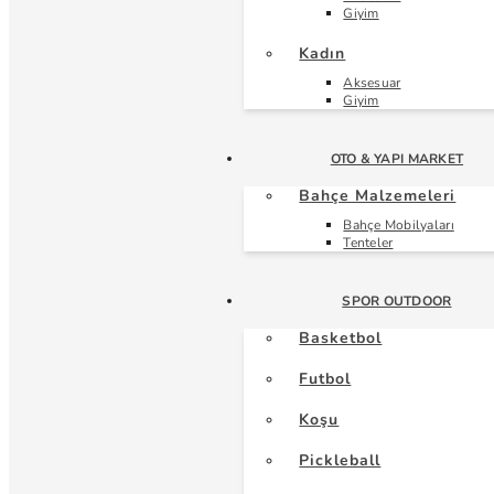
Giyim
Kadın
Aksesuar
Giyim
OTO & YAPI MARKET
Bahçe Malzemeleri
Bahçe Mobilyaları
Tenteler
SPOR OUTDOOR
Basketbol
Futbol
Koşu
Pickleball