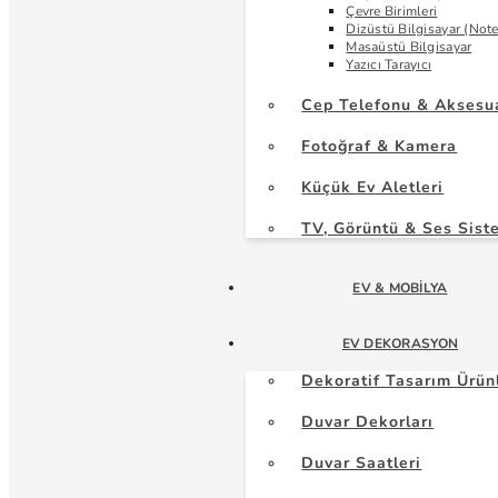
Çevre Birimleri
Dizüstü Bilgisayar (Not
Masaüstü Bilgisayar
Yazıcı Tarayıcı
Cep Telefonu & Aksesu
Fotoğraf & Kamera
Küçük Ev Aletleri
TV, Görüntü & Ses Sist
EV & MOBILYA
EV DEKORASYON
Dekoratif Tasarım Ürün
Duvar Dekorları
Duvar Saatleri