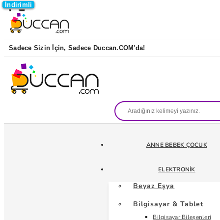
İndirimli
İndirimli
İndirimli
İndirimli
Sadece Sizin İçin, Sadece Duccan.COM'da!
ANNE BEBEK ÇOCUK
ELEKTRONIK
Beyaz Eşya
Bilgisayar & Tablet
Bilgisayar Bileşenleri