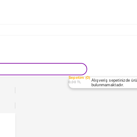
Sepetim
0
Alışveriş sepetinizde ür
0,00 TL
bulunmamaktadır.