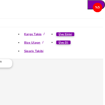
%5
%5
%5
%5
Kargo Takip
Üye Girişi
Bize Ulaşın
Üye Ol
Sipariş Takibi
ün