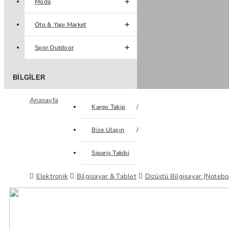
Moda
Oto & Yapı Market
Spor Outdoor
BILGILER
Anasayfa
Kargo Takip
Bize Ulaşın
Sipariş Takibi
Elektronik
Bilgisayar & Tablet
Dizüstü Bilgisayar (Notebo