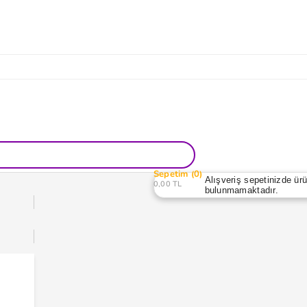
Sepetim
0
Alışveriş sepetinizde ür
0,00 TL
bulunmamaktadır.