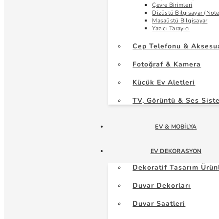
Çevre Birimleri
Dizüstü Bilgisayar (Not
Masaüstü Bilgisayar
Yazıcı Tarayıcı
Cep Telefonu & Aksesu
Fotoğraf & Kamera
Küçük Ev Aletleri
TV, Görüntü & Ses Sist
EV & MOBILYA
EV DEKORASYON
Dekoratif Tasarım Ürün
Duvar Dekorları
Duvar Saatleri