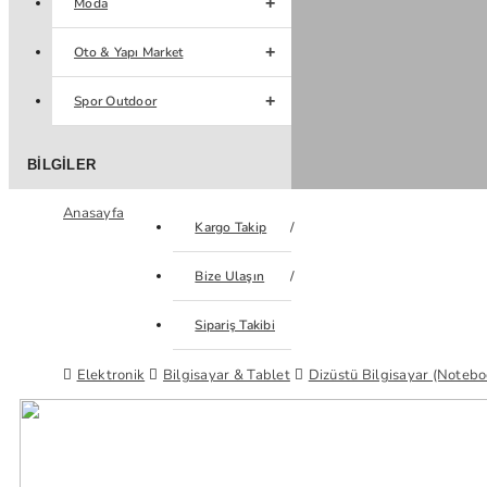
Moda
Oto & Yapı Market
Spor Outdoor
BILGILER
Anasayfa
Kargo Takip
Bize Ulaşın
Sipariş Takibi
Elektronik
Bilgisayar & Tablet
Dizüstü Bilgisayar (Notebo