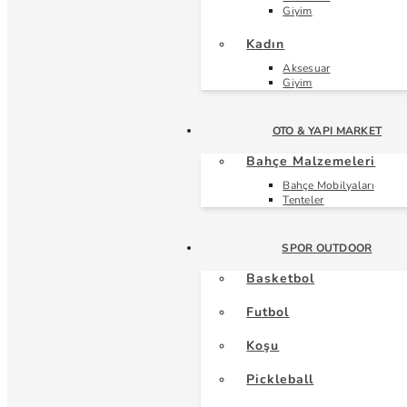
Giyim
Kadın
Aksesuar
Giyim
OTO & YAPI MARKET
Bahçe Malzemeleri
Bahçe Mobilyaları
Tenteler
SPOR OUTDOOR
Basketbol
Futbol
Koşu
Pickleball