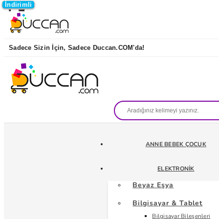
İndirimli
İndirimli
İndirimli
İndirimli
Sadece Sizin İçin, Sadece Duccan.COM'da!
ANNE BEBEK ÇOCUK
ELEKTRONIK
Beyaz Eşya
Bilgisayar & Tablet
Bilgisayar Bileşenleri