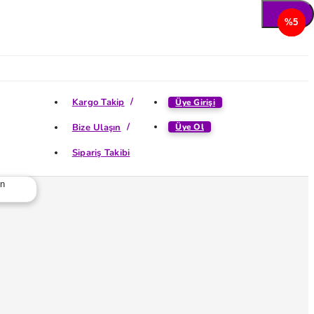
%5
%5
%5
%5
Kargo Takip
Üye Girişi
Bize Ulaşın
Üye Ol
Sipariş Takibi
ün