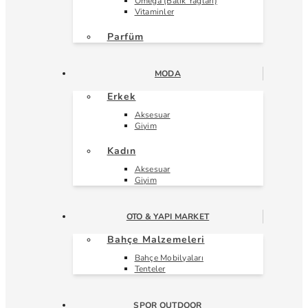
Omega (Balık Yağları)
Vitaminler
Parfüm
MODA
Erkek
Aksesuar
Giyim
Kadın
Aksesuar
Giyim
OTO & YAPI MARKET
Bahçe Malzemeleri
Bahçe Mobilyaları
Tenteler
SPOR OUTDOOR