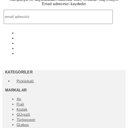
Email adresinizi kaydedin
KATEGORILER
Pickleball
MARKALAR
Xp
Flaİr
Kodak
GÜrpaŞ
Türkpower
Globox