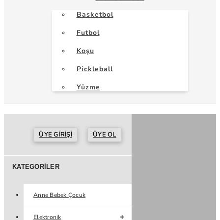
Basketbol
Futbol
Koşu
Pickleball
Yüzme
ÜYE GIRIŞI
ÜYE OL
KATEGORILER
Anne Bebek Çocuk
Elektronik