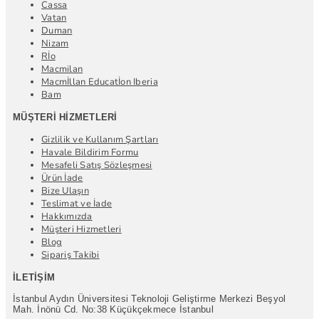
Cassa
Vatan
Duman
Nizam
Rİo
Macmilan
Macmİllan Educatİon Iberia
Bam
MÜŞTERI HIZMETLERI
Gizlilik ve Kullanım Şartları
Havale Bildirim Formu
Mesafeli Satış Sözleşmesi
Ürün İade
Bize Ulaşın
Teslimat ve İade
Hakkımızda
Müşteri Hizmetleri
Blog
Sipariş Takibi
İLETIŞIM
İstanbul Aydın Üniversitesi Teknoloji Geliştirme Merkezi Beşyol
Mah. İnönü Cd. No:38 Küçükçekmece İstanbul