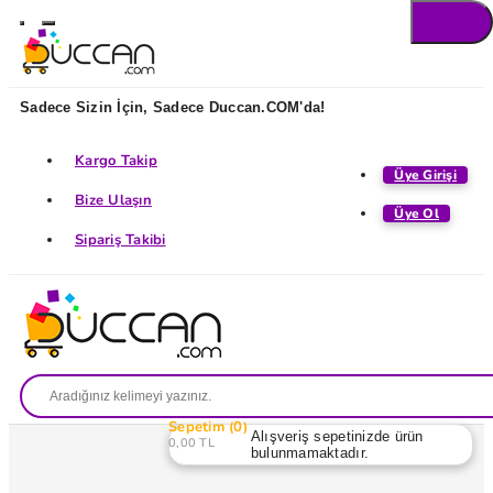
Sadece Sizin İçin, Sadece Duccan.COM'da!
Kargo Takip
Üye Girişi
Bize Ulaşın
Üye Ol
Sipariş Takibi
Sepetim
0
Alışveriş sepetinizde ürün
0,00 TL
bulunmamaktadır.