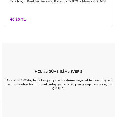
Trix Koyu Renkler Versatil Kalem - T-829 - Mavi - 0,7 MM
40,25 TL
HIZLI ve GÜVENLİ ALIŞVERİŞ
Duccan.COM'da, hızlı kargo, güvenli ödeme seçenekleri ve müşteri
memnuniyeti odaklı hizmet anlayışımızla alışveriş yapmanın keyfini
çıkarın.