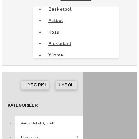
Basketbol
Futbol
Koşu
Pickleball
Yüzme
ÜYE GIRIŞI
ÜYE OL
KATEGORILER
Anne Bebek Çocuk
Elektronik