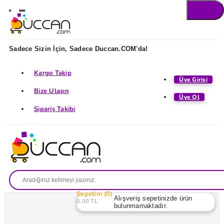
Sadece Sizin İçin, Sadece Duccan.COM'da!
Kargo Takip
Üye Girişi
Bize Ulaşın
Üye Ol
Sipariş Takibi
Sepetim
0
Alışveriş sepetinizde ürün
0,00 TL
bulunmamaktadır.