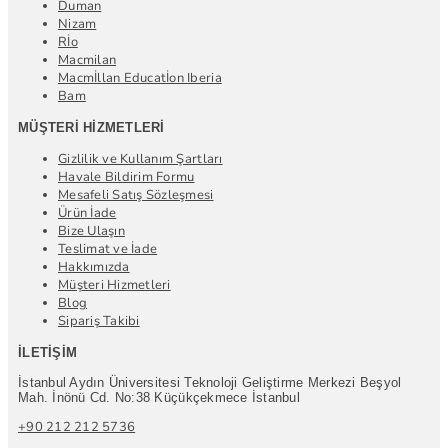
Duman
Nizam
Rİo
Macmilan
Macmİllan Educatİon Iberia
Bam
MÜŞTERI HIZMETLERI
Gizlilik ve Kullanım Şartları
Havale Bildirim Formu
Mesafeli Satış Sözleşmesi
Ürün İade
Bize Ulaşın
Teslimat ve İade
Hakkımızda
Müşteri Hizmetleri
Blog
Sipariş Takibi
İLETIŞIM
İstanbul Aydın Üniversitesi Teknoloji Geliştirme Merkezi Beşyol
Mah. İnönü Cd. No:38 Küçükçekmece İstanbul
+90 212 212 5736