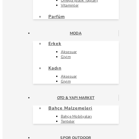
Omega (Balık Yağları)
Vitaminler
Parfüm
MODA
Erkek
Aksesuar
Giyim
Kadın
Aksesuar
Giyim
OTO & YAPI MARKET
Bahçe Malzemeleri
Bahçe Mobilyaları
Tenteler
SPOR OUTDOOR