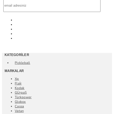
KATEGORILER
Pickleball
MARKALAR
Xp
Flaİr
Kodak
GÜrpaŞ
Türkpower
Globox
Cassa
Vatan