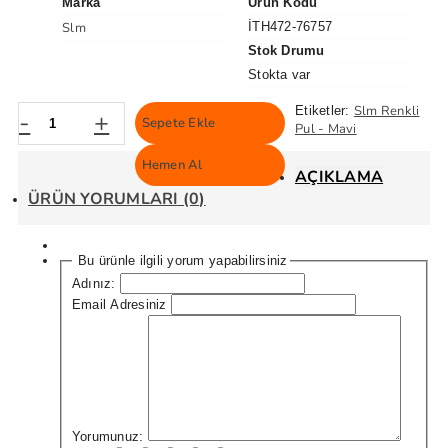
Marka
Ürün Kodu
Slm
İTH472-76757
Stok Drumu
Stokta var
Slm Renkli
Etiketler:
-
+
Sepete Ekle
Pul - Mavi
Hemen Al
AÇIKLAMA
ÜRÜN YORUMLARI (0)
Bu ürünle ilgili yorum yapabilirsiniz
Adınız:
Email Adresiniz
Yorumunuz: