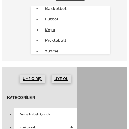
Basketbol
Futbol
Koşu
Pickleball
Yüzme
ÜYE GIRIŞI
ÜYE OL
KATEGORILER
Anne Bebek Çocuk
Elektronik