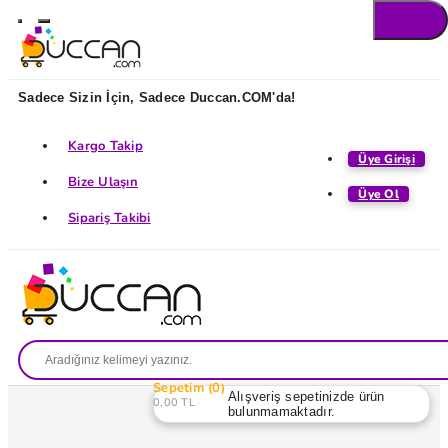
Sadece Sizin İçin, Sadece Duccan.COM'da!
Kargo Takip
Üye Girişi
Bize Ulaşın
Üye Ol
Sipariş Takibi
Sepetim
0
Alışveriş sepetinizde ürün
0,00 TL
bulunmamaktadır.