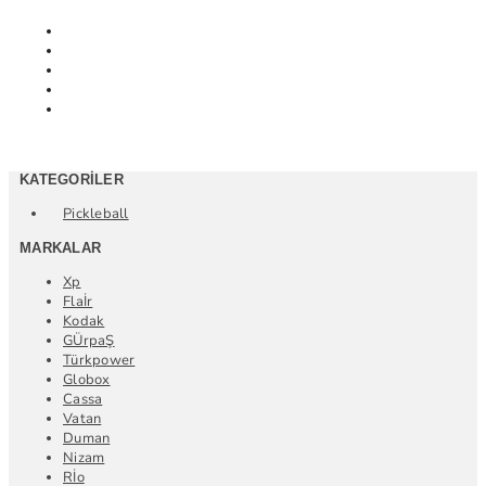
KATEGORILER
Pickleball
MARKALAR
Xp
Flaİr
Kodak
GÜrpaŞ
Türkpower
Globox
Cassa
Vatan
Duman
Nizam
Rİo