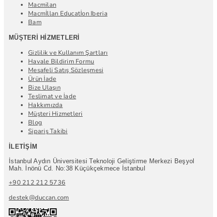
Macmilan
Macmİllan Educatİon Iberia
Bam
MÜŞTERI HIZMETLERI
Gizlilik ve Kullanım Şartları
Havale Bildirim Formu
Mesafeli Satış Sözleşmesi
Ürün İade
Bize Ulaşın
Teslimat ve İade
Hakkımızda
Müşteri Hizmetleri
Blog
Sipariş Takibi
İLETIŞIM
İstanbul Aydın Üniversitesi Teknoloji Geliştirme Merkezi Beşyol
Mah. İnönü Cd. No:38 Küçükçekmece İstanbul
+90 212 212 5736
destek@duccan.com