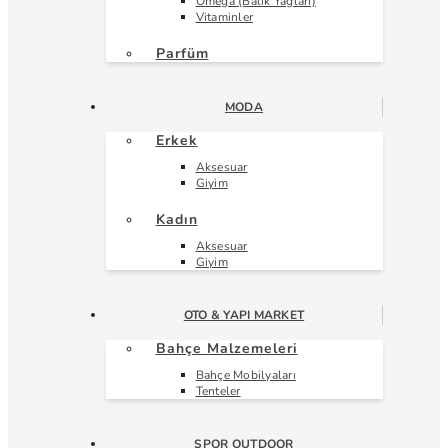
Omega (Balık Yağları)
Vitaminler
Parfüm
MODA
Erkek
Aksesuar
Giyim
Kadın
Aksesuar
Giyim
OTO & YAPI MARKET
Bahçe Malzemeleri
Bahçe Mobilyaları
Tenteler
SPOR OUTDOOR