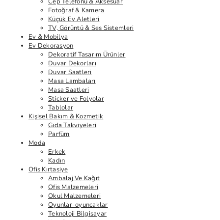
Cep Telefonu & Aksesuar
Fotoğraf & Kamera
Küçük Ev Aletleri
TV, Görüntü & Ses Sistemleri
Ev & Mobilya
Ev Dekorasyon
Dekoratif Tasarım Ürünler
Duvar Dekorları
Duvar Saatleri
Masa Lambaları
Masa Saatleri
Sticker ve Folyolar
Tablolar
Kişisel Bakım & Kozmetik
Gıda Takviyeleri
Parfüm
Moda
Erkek
Kadın
Ofis Kırtasiye
Ambalaj Ve Kağıt
Ofis Malzemeleri
Okul Malzemeleri
Oyunlar-oyuncaklar
Teknoloji Bilgisayar