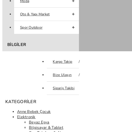
Moda
Oto & Yapı Market
Spor Outdoor
BILGILER
Kargo Takip
Bize Ulaşın
Sipariş Takibi
KATEGORILER
Anne Bebek Çocuk
Elektronik
Beyaz Eşya
Bilgisayar & Tablet