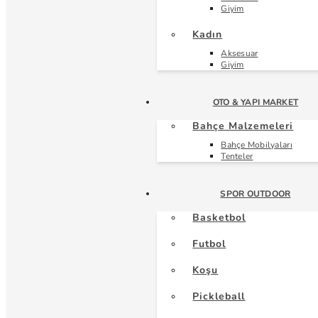
Giyim
Kadın
Aksesuar
Giyim
OTO & YAPI MARKET
Bahçe Malzemeleri
Bahçe Mobilyaları
Tenteler
SPOR OUTDOOR
Basketbol
Futbol
Koşu
Pickleball