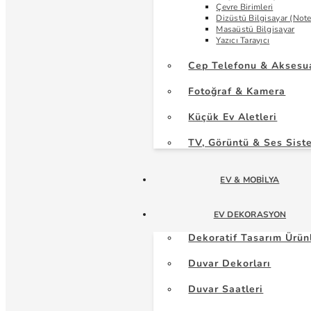
Çevre Birimleri
Dizüstü Bilgisayar (Not
Masaüstü Bilgisayar
Yazıcı Tarayıcı
Cep Telefonu & Aksesu
Fotoğraf & Kamera
Küçük Ev Aletleri
TV, Görüntü & Ses Sist
EV & MOBILYA
EV DEKORASYON
Dekoratif Tasarım Ürün
Duvar Dekorları
Duvar Saatleri