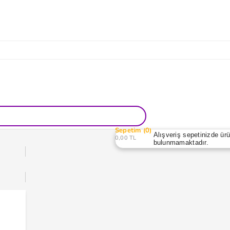
Sepetim
0
Alışveriş sepetinizde ür
0,00 TL
bulunmamaktadır.