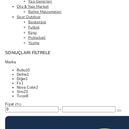
Yazı Gereçleri
Oto & Yapı Market
Bahçe Malzemeleri
Spor Outdoor
Basketbol
Futbol
Koşu
Pickleball
Yüzme
SONUÇLARI FILTRELE
Marka
Bubu
10
Defne
1
Diğer
1
Fx
1
Nova Color
2
Slm
23
Ticon
8
Fiyat
(TL)
-