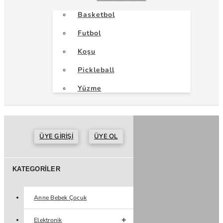
Basketbol
Futbol
Koşu
Pickleball
Yüzme
ÜYE GIRIŞI
ÜYE OL
KATEGORILER
Anne Bebek Çocuk
Elektronik