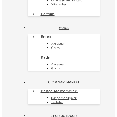
Omega (Balık Yağları)
Vitaminler
Parfüm
MODA
Erkek
Aksesuar
Giyim
Kadın
Aksesuar
Giyim
OTO & YAPI MARKET
Bahçe Malzemeleri
Bahçe Mobilyaları
Tenteler
SPOR OUTDOOR