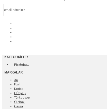
KATEGORILER
Pickleball
MARKALAR
Xp
Flaİr
Kodak
GÜrpaŞ
Türkpower
Globox
Cassa