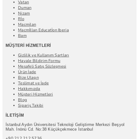
Vatan
Duman
Nizam
Rİo
Macmilan
Macmİllan Educatİon Iberia
Bam
MÜŞTERI HIZMETLERI
Gizlilik ve Kullanım Şartları
Havale Bildirim Formu
Mesafeli Satış Sözleşmesi
Ürün İade
Bize Ulaşın
Teslimat ve İade
Hakkımızda
Müşteri Hizmetleri
Blog
Sipariş Takibi
İLETIŞIM
İstanbul Aydın Üniversitesi Teknoloji Geliştirme Merkezi Beşyol
Mah. İnönü Cd. No:38 Küçükçekmece İstanbul
+90 212 212 5736