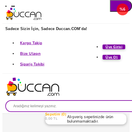
%6
Sadece Sizin İçin, Sadece Duccan.COM'da!
Kargo Takip
Üye Girişi
Bize Ulaşın
Üye Ol
Sipariş Takibi
Sepetim
0
Alışveriş sepetinizde ürün
0,00 TL
bulunmamaktadır.