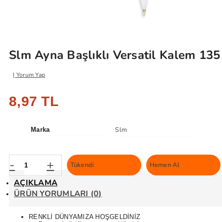
Slm Ayna Başlıklı Versatil Kalem 135
Yorum Yap
8,97 TL
Slm
Marka
-
+
Tükendi
Hemen Al
AÇIKLAMA
ÜRÜN YORUMLARI (0)
RENKLİ DÜNYAMIZA HOŞGELDİNİZ