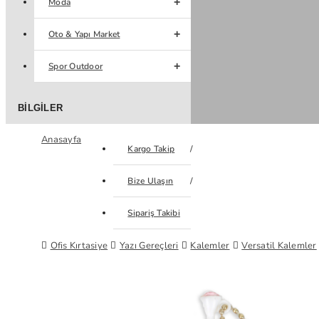
Moda
Oto & Yapı Market
Spor Outdoor
BILGILER
Anasayfa
Kargo Takip
Bize Ulaşın
Sipariş Takibi
Ofis Kırtasiye
Yazı Gereçleri
Kalemler
Versatil Kalemler