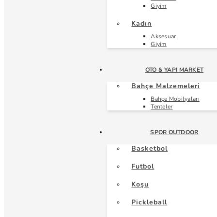
Giyim
Kadın
Aksesuar
Giyim
OTO & YAPI MARKET
Bahçe Malzemeleri
Bahçe Mobilyaları
Tenteler
SPOR OUTDOOR
Basketbol
Futbol
Koşu
Pickleball