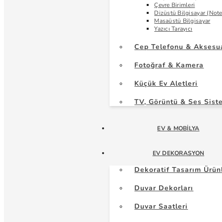
Çevre Birimleri
Dizüstü Bilgisayar (Not
Masaüstü Bilgisayar
Yazıcı Tarayıcı
Cep Telefonu & Aksesu
Fotoğraf & Kamera
Küçük Ev Aletleri
TV, Görüntü & Ses Sist
EV & MOBILYA
EV DEKORASYON
Dekoratif Tasarım Ürün
Duvar Dekorları
Duvar Saatleri