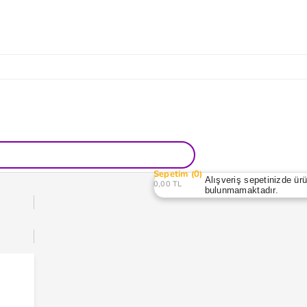
Sepetim
0
Alışveriş sepetinizde ür
0,00 TL
bulunmamaktadır.