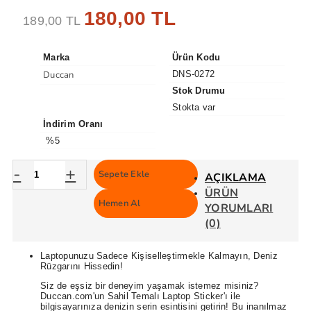
180,00 TL
189,00 TL
Marka
Ürün Kodu
Duccan
DNS-0272
Stok Drumu
Stokta var
İndirim Oranı
%5
-
+
Sepete Ekle
AÇIKLAMA
ÜRÜN
Hemen Al
YORUMLARI
(0)
Laptopunuzu Sadece Kişiselleştirmekle Kalmayın, Deniz
Rüzgarını Hissedin!
Siz de eşsiz bir deneyim yaşamak istemez misiniz?
Duccan.com'un Sahil Temalı Laptop Sticker'ı ile
bilgisayarınıza denizin serin esintisini getirin! Bu inanılmaz