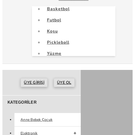
Basketbol
Futbol
Koşu
Pickleball
Yüzme
ÜYE GIRIŞI
ÜYE OL
KATEGORILER
Anne Bebek Çocuk
Elektronik