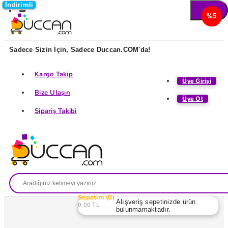
İndirimli
İndirimli
İndirimli
İndirimli
%5
%5
%5
%5
Sadece Sizin İçin, Sadece Duccan.COM'da!
Kargo Takip
Üye Girişi
Bize Ulaşın
Üye Ol
Sipariş Takibi
Sepetim
0
Alışveriş sepetinizde ürün
0,00 TL
bulunmamaktadır.