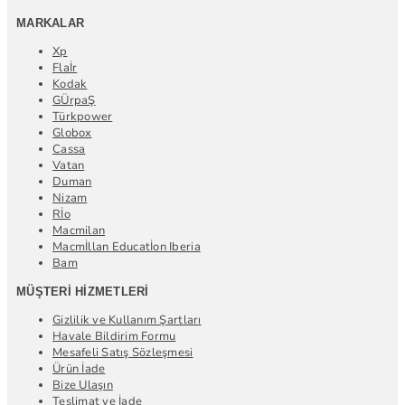
MARKALAR
Xp
Flaİr
Kodak
GÜrpaŞ
Türkpower
Globox
Cassa
Vatan
Duman
Nizam
Rİo
Macmilan
Macmİllan Educatİon Iberia
Bam
MÜŞTERI HIZMETLERI
Gizlilik ve Kullanım Şartları
Havale Bildirim Formu
Mesafeli Satış Sözleşmesi
Ürün İade
Bize Ulaşın
Teslimat ve İade