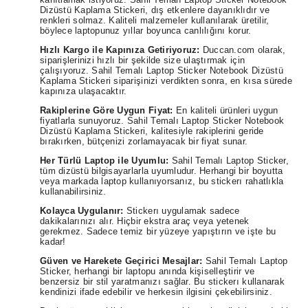
Dizüstü Kaplama Stickeri, dış etkenlere dayanıklıdır ve
renkleri solmaz. Kaliteli malzemeler kullanılarak üretilir,
böylece laptopunuz yıllar boyunca canlılığını korur.
Hızlı Kargo ile Kapınıza Getiriyoruz:
Duccan.com olarak,
siparişlerinizi hızlı bir şekilde size ulaştırmak için
çalışıyoruz. Sahil Temalı Laptop Sticker Notebook Dizüstü
Kaplama Stickeri siparişinizi verdikten sonra, en kısa sürede
kapınıza ulaşacaktır.
Rakiplerine Göre Uygun Fiyat:
En kaliteli ürünleri uygun
fiyatlarla sunuyoruz. Sahil Temalı Laptop Sticker Notebook
Dizüstü Kaplama Stickeri, kalitesiyle rakiplerini geride
bırakırken, bütçenizi zorlamayacak bir fiyat sunar.
Her Türlü Laptop ile Uyumlu:
Sahil Temalı Laptop Sticker,
tüm dizüstü bilgisayarlarla uyumludur. Herhangi bir boyutta
veya markada laptop kullanıyorsanız, bu stickerı rahatlıkla
kullanabilirsiniz.
Kolayca Uygulanır:
Stickerı uygulamak sadece
dakikalarınızı alır. Hiçbir ekstra araç veya yetenek
gerekmez. Sadece temiz bir yüzeye yapıştırın ve işte bu
kadar!
Güven ve Harekete Geçirici Mesajlar:
Sahil Temalı Laptop
Sticker, herhangi bir laptopu anında kişiselleştirir ve
benzersiz bir stil yaratmanızı sağlar. Bu stickerı kullanarak
kendinizi ifade edebilir ve herkesin ilgisini çekebilirsiniz.