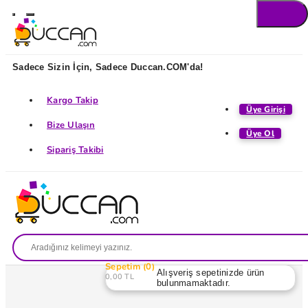
Sadece Sizin İçin, Sadece Duccan.COM'da!
Kargo Takip
Üye Girişi
Bize Ulaşın
Üye Ol
Sipariş Takibi
Sepetim
0
Alışveriş sepetinizde ürün
0,00 TL
bulunmamaktadır.