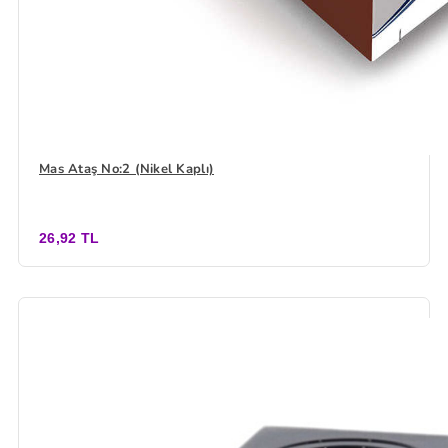
Mas Ataş No:2 (Nikel Kaplı)
26,92 TL