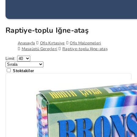
Raptiye-toplu Iğne-ataş
Anasayfa
Ofis Kırtasiye
Ofis Malzemeleri
Masaüstü Gereçleri
Raptiye-toplu Iğne-ataş
Limit:
Stoktakiler