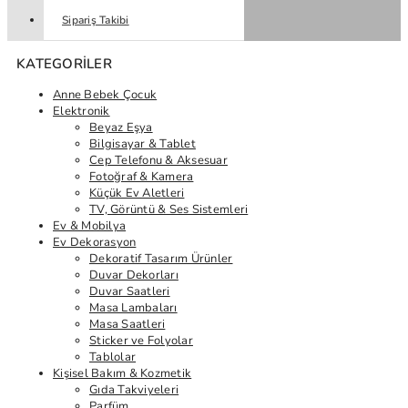
Sipariş Takibi
KATEGORILER
Anne Bebek Çocuk
Elektronik
Beyaz Eşya
Bilgisayar & Tablet
Cep Telefonu & Aksesuar
Fotoğraf & Kamera
Küçük Ev Aletleri
TV, Görüntü & Ses Sistemleri
Ev & Mobilya
Ev Dekorasyon
Dekoratif Tasarım Ürünler
Duvar Dekorları
Duvar Saatleri
Masa Lambaları
Masa Saatleri
Sticker ve Folyolar
Tablolar
Kişisel Bakım & Kozmetik
Gıda Takviyeleri
Parfüm