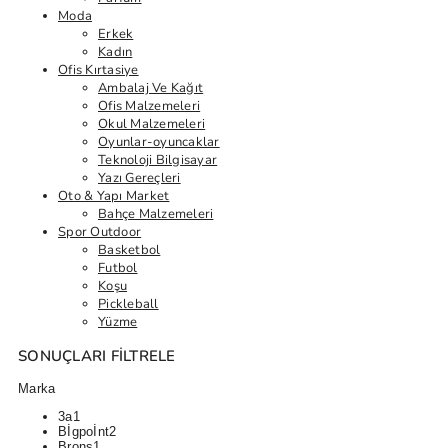
Moda
Erkek
Kadın
Ofis Kırtasiye
Ambalaj Ve Kağıt
Ofis Malzemeleri
Okul Malzemeleri
Oyunlar-oyuncaklar
Teknoloji Bilgisayar
Yazı Gereçleri
Oto & Yapı Market
Bahçe Malzemeleri
Spor Outdoor
Basketbol
Futbol
Koşu
Pickleball
Yüzme
SONUÇLARI FILTRELE
Marka
3a
1
Bİgpoİnt
2
Brons
1