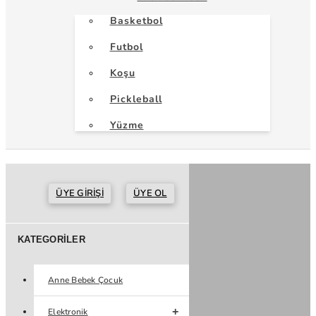
Basketbol
Futbol
Koşu
Pickleball
Yüzme
ÜYE GIRIŞI
ÜYE OL
KATEGORILER
Anne Bebek Çocuk
Elektronik