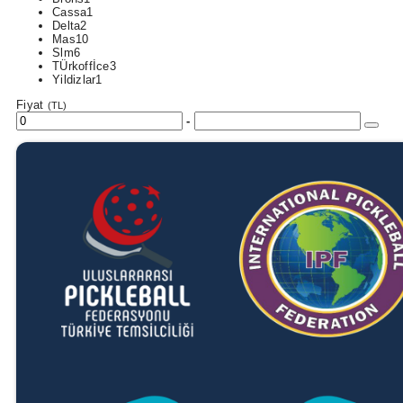
Cassa
1
Delta
2
Mas
10
Slm
6
TÜrkoffİce
3
Yildizlar
1
Fiyat
(TL)
-