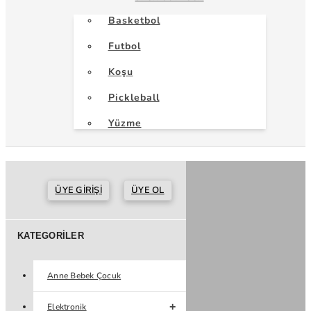
Basketbol
Futbol
Koşu
Pickleball
Yüzme
ÜYE GIRIŞI
ÜYE OL
KATEGORILER
Anne Bebek Çocuk
Elektronik