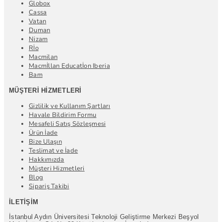
Globox
Cassa
Vatan
Duman
Nizam
Rİo
Macmilan
Macmİllan Educatİon Iberia
Bam
MÜŞTERI HIZMETLERI
Gizlilik ve Kullanım Şartları
Havale Bildirim Formu
Mesafeli Satış Sözleşmesi
Ürün İade
Bize Ulaşın
Teslimat ve İade
Hakkımızda
Müşteri Hizmetleri
Blog
Sipariş Takibi
İLETIŞIM
İstanbul Aydın Üniversitesi Teknoloji Geliştirme Merkezi Beşyol