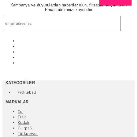
Kampanya ve duyurulardan haberdar olun, fırsatları kaçırmayın
Email adresinizi kaydedin
KATEGORILER
Pickleball
MARKALAR
Xp
Flaİr
Kodak
GÜrpaŞ
Türkpower