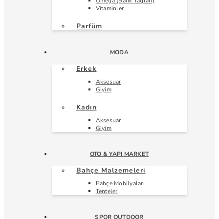
Omega (Balık Yağları)
Vitaminler
Parfüm
MODA
Erkek
Aksesuar
Giyim
Kadın
Aksesuar
Giyim
OTO & YAPI MARKET
Bahçe Malzemeleri
Bahçe Mobilyaları
Tenteler
SPOR OUTDOOR