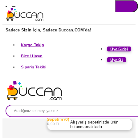
Sadece Sizin İçin, Sadece Duccan.COM'da!
Kargo Takip
Üye Girişi
Bize Ulaşın
Üye Ol
Sipariş Takibi
Sepetim
0
Alışveriş sepetinizde ürün
0,00 TL
bulunmamaktadır.