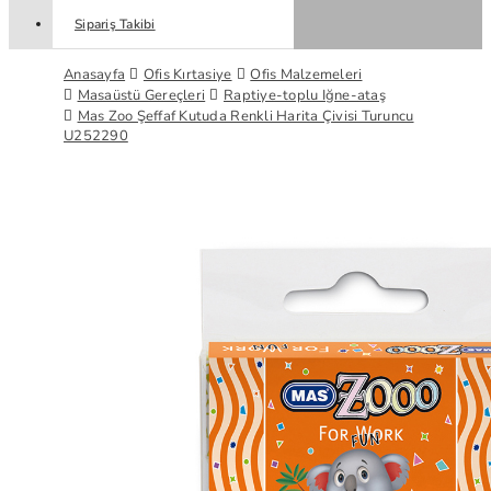
Sipariş Takibi
Anasayfa
Ofis Kırtasiye
Ofis Malzemeleri
Masaüstü Gereçleri
Raptiye-toplu Iğne-ataş
Mas Zoo Şeffaf Kutuda Renkli Harita Çivisi Turuncu
U252290