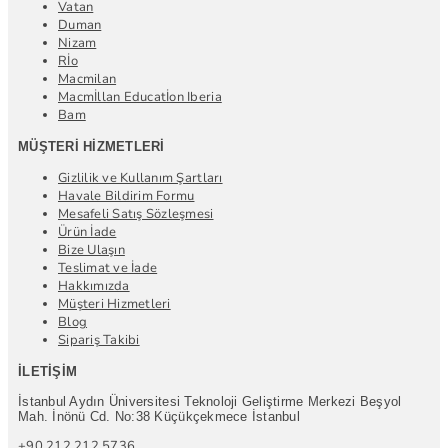
Vatan
Duman
Nizam
Rİo
Macmilan
Macmİllan Educatİon Iberia
Bam
MÜŞTERI HIZMETLERI
Gizlilik ve Kullanım Şartları
Havale Bildirim Formu
Mesafeli Satış Sözleşmesi
Ürün İade
Bize Ulaşın
Teslimat ve İade
Hakkımızda
Müşteri Hizmetleri
Blog
Sipariş Takibi
İLETIŞIM
İstanbul Aydın Üniversitesi Teknoloji Geliştirme Merkezi Beşyol
Mah. İnönü Cd. No:38 Küçükçekmece İstanbul
+90 212 212 5736