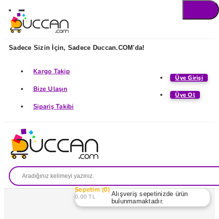
Sadece Sizin İçin, Sadece Duccan.COM'da!
Kargo Takip
Üye Girişi
Bize Ulaşın
Üye Ol
Sipariş Takibi
Sepetim
0
Alışveriş sepetinizde ürün
0,00 TL
bulunmamaktadır.