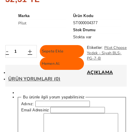
Marka
Ürün Kodu
Pİlot
ST000004377
Stok Drumu
Stokta var
Pilot Choose
Etiketler:
-
+
Sepete Ekle
Yedek - Siyah BLS-
PG-7-B
Hemen Al
AÇIKLAMA
ÜRÜN YORUMLARI (0)
Bu ürünle ilgili yorum yapabilirsiniz
Adınız:
Email Adresiniz