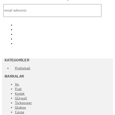
KATEGORILER
Pickleball
MARKALAR
Xp
Flaİr
Kodak
GÜrpaŞ
Türkpower
Globox
Cassa