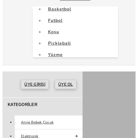
Basketbol
Futbol
Koşu
Pickleball
Yüzme
ÜYE GIRIŞI
ÜYE OL
KATEGORILER
Anne Bebek Çocuk
Elektronik