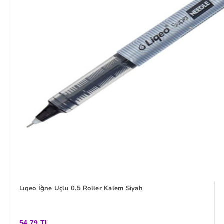
Lıqeo İğne Uçlu 0.5 Roller Kalem Siyah
54,79 TL