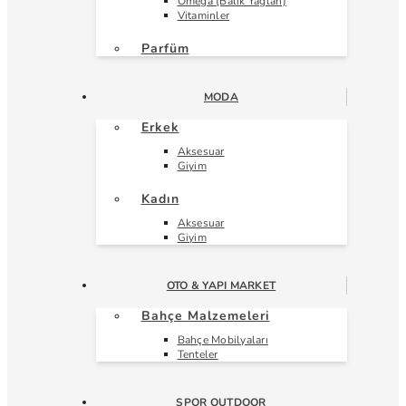
Omega (Balık Yağları)
Vitaminler
Parfüm
MODA
Erkek
Aksesuar
Giyim
Kadın
Aksesuar
Giyim
OTO & YAPI MARKET
Bahçe Malzemeleri
Bahçe Mobilyaları
Tenteler
SPOR OUTDOOR