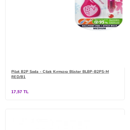
Pilot B2P Soda - Çilek Kırmızısı Blister BLBP-B2PS-M
RED/B1
17,57 TL