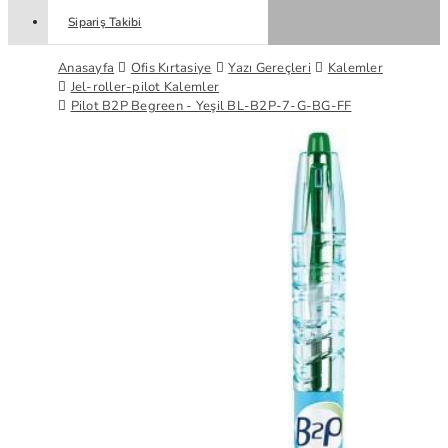
Sipariş Takibi
Anasayfa
Ofis Kırtasiye
Yazı Gereçleri
Kalemler
Jel-roller-pilot Kalemler
Pilot B2P Begreen - Yeşil BL-B2P-7-G-BG-FF