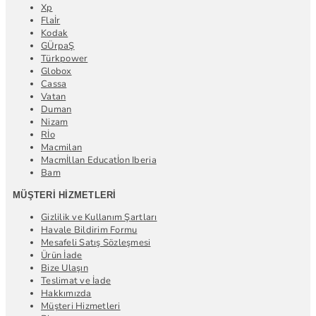
Xp
Flaİr
Kodak
GÜrpaŞ
Türkpower
Globox
Cassa
Vatan
Duman
Nizam
Rİo
Macmilan
Macmİllan Educatİon Iberia
Bam
MÜŞTERI HIZMETLERI
Gizlilik ve Kullanım Şartları
Havale Bildirim Formu
Mesafeli Satış Sözleşmesi
Ürün İade
Bize Ulaşın
Teslimat ve İade
Hakkımızda
Müşteri Hizmetleri