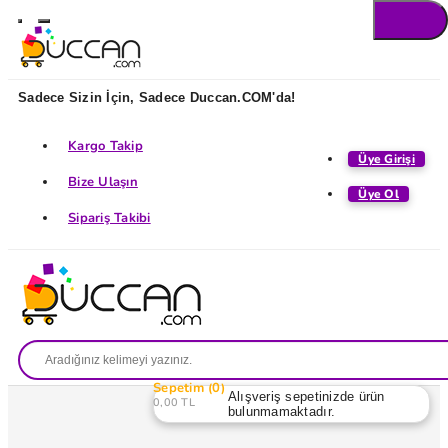
Sadece Sizin İçin, Sadece Duccan.COM'da!
Kargo Takip
Üye Girişi
Bize Ulaşın
Üye Ol
Sipariş Takibi
Sepetim
0
Alışveriş sepetinizde ürün
0,00 TL
bulunmamaktadır.