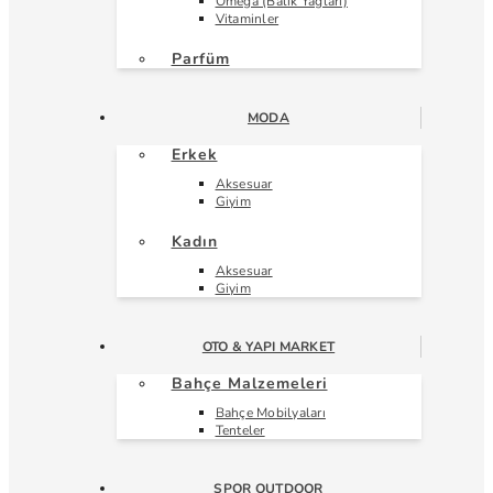
Omega (Balık Yağları)
Vitaminler
Parfüm
MODA
Erkek
Aksesuar
Giyim
Kadın
Aksesuar
Giyim
OTO & YAPI MARKET
Bahçe Malzemeleri
Bahçe Mobilyaları
Tenteler
SPOR OUTDOOR