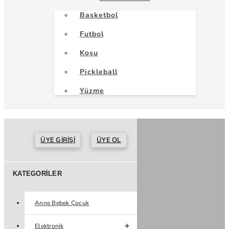
Basketbol
Futbol
Koşu
Pickleball
Yüzme
ÜYE GIRIŞI
ÜYE OL
KATEGORILER
Anne Bebek Çocuk
Elektronik