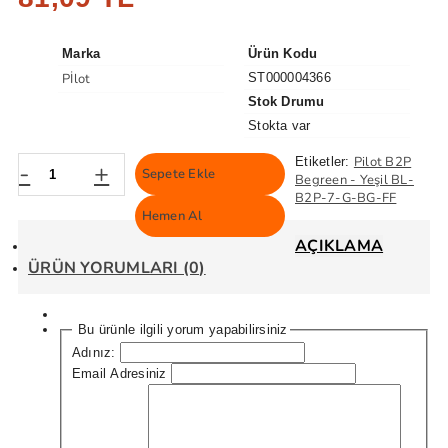
Marka
Ürün Kodu
Pİlot
ST000004366
Stok Drumu
Stokta var
Pilot B2P
Etiketler:
-
+
Sepete Ekle
Begreen - Yeşil BL-
B2P-7-G-BG-FF
Hemen Al
AÇIKLAMA
ÜRÜN YORUMLARI (0)
Bu ürünle ilgili yorum yapabilirsiniz
Adınız:
Email Adresiniz