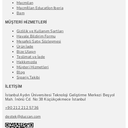
Macmilan
Macmİllan Educatİon Iberia
Bam
MÜŞTERI HIZMETLERI
Gizlilik ve Kullanım Şartları
Havale Bildirim Formu
Mesafeli Satış Sözleşmesi
Ürün İade
Bize Ulaşın
Teslimat ve İade
Hakkımızda
Müşteri Hizmetleri
Blog
Sipariş Takibi
İLETIŞIM
İstanbul Aydın Üniversitesi Teknoloji Geliştirme Merkezi Beşyol
Mah. İnönü Cd. No:38 Küçükçekmece İstanbul
+90 212 212 5736
destek@duccan.com