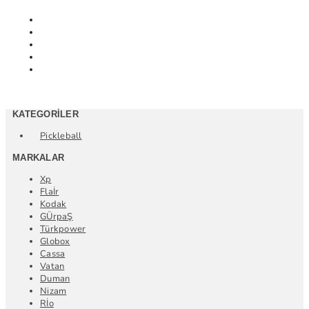
KATEGORILER
Pickleball
MARKALAR
Xp
Flaİr
Kodak
GÜrpaŞ
Türkpower
Globox
Cassa
Vatan
Duman
Nizam
Rİo