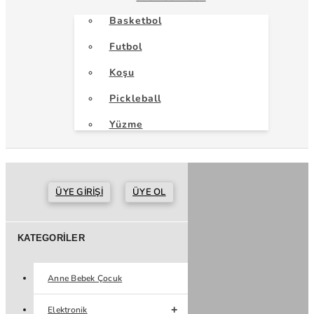
Basketbol
Futbol
Koşu
Pickleball
Yüzme
ÜYE GIRIŞI
ÜYE OL
KATEGORILER
Anne Bebek Çocuk
Elektronik