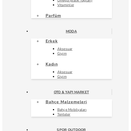
Omega (Balık Yağları)
Vitaminler
Parfüm
MODA
Erkek
Aksesuar
Giyim
Kadın
Aksesuar
Giyim
OTO & YAPI MARKET
Bahçe Malzemeleri
Bahçe Mobilyaları
Tenteler
SPOR OUTDOOR