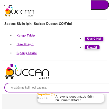
Sadece Sizin İçin, Sadece Duccan.COM'da!
Kargo Takip
Üye Girişi
Bize Ulaşın
Üye Ol
Sipariş Takibi
Sepetim
0
Alışveriş sepetinizde ürün
0,00 TL
bulunmamaktadır.