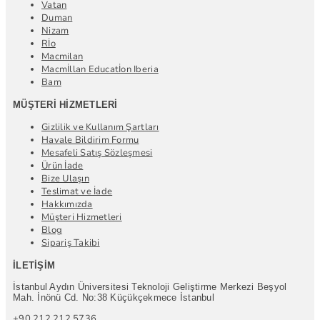
Vatan
Duman
Nizam
Rİo
Macmilan
Macmİllan Educatİon Iberia
Bam
MÜŞTERI HIZMETLERI
Gizlilik ve Kullanım Şartları
Havale Bildirim Formu
Mesafeli Satış Sözleşmesi
Ürün İade
Bize Ulaşın
Teslimat ve İade
Hakkımızda
Müşteri Hizmetleri
Blog
Sipariş Takibi
İLETIŞIM
İstanbul Aydın Üniversitesi Teknoloji Geliştirme Merkezi Beşyol
Mah. İnönü Cd. No:38 Küçükçekmece İstanbul
+90 212 212 5736