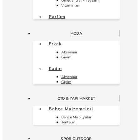
Omega (Balık Yağları)
Vitaminler
Parfüm
MODA
Erkek
Aksesuar
Giyim
Kadın
Aksesuar
Giyim
OTO & YAPI MARKET
Bahçe Malzemeleri
Bahçe Mobilyaları
Tenteler
SPOR OUTDOOR