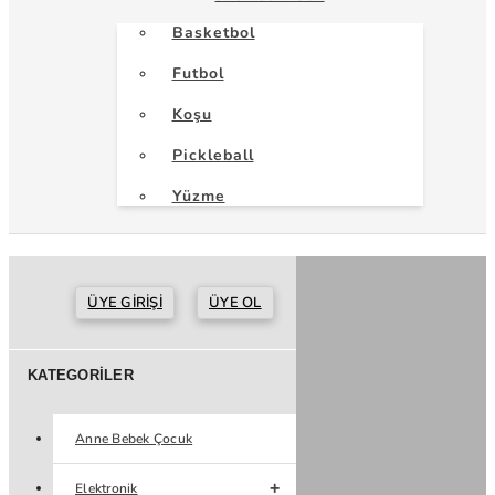
Basketbol
Futbol
Koşu
Pickleball
Yüzme
ÜYE GIRIŞI
ÜYE OL
KATEGORILER
Anne Bebek Çocuk
Elektronik