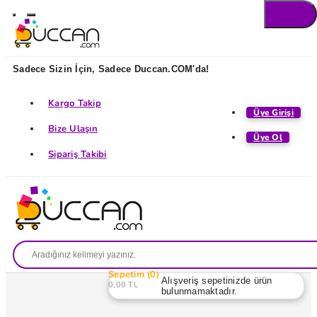
Sadece Sizin İçin, Sadece Duccan.COM'da!
Kargo Takip
Üye Girişi
Bize Ulaşın
Üye Ol
Sipariş Takibi
Sepetim
0
Alışveriş sepetinizde ürün
0,00 TL
bulunmamaktadır.