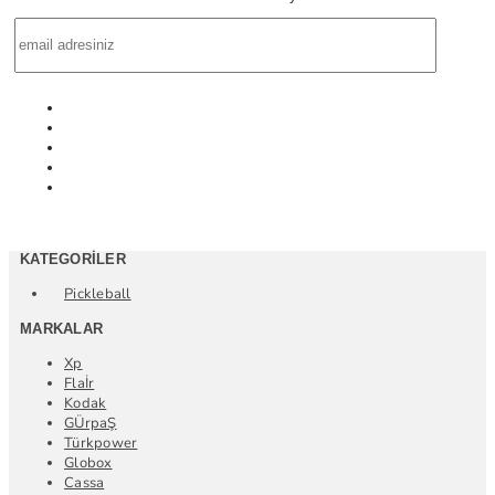
KATEGORILER
Pickleball
MARKALAR
Xp
Flaİr
Kodak
GÜrpaŞ
Türkpower
Globox
Cassa