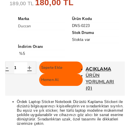
180,00 TL
189,00 TL
Marka
Ürün Kodu
Duccan
DNS-0223
Stok Drumu
Stokta var
İndirim Oranı
%5
-
+
Sepete Ekle
AÇIKLAMA
ÜRÜN
Hemen Al
YORUMLARI
(0)
Ördek Laptop Sticker Notebook Dizüstü Kaplama Stickeri ile
dizüstü bilgisayarınızı kişiselleştirin ve sıradanlıktan sıyrılın.
Bu eşsiz ve şık sticker, her türlü laptop modeline mükemmel
şekilde uygulanabilir ve cihazınızı göz alıcı bir sanat eserine
dönüştürür. Sıradanlıktan uzak, özel tasarımı ile dikkatleri
üzerinize çekin.