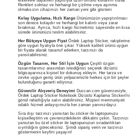
etkenlere dayanıklı yapısıyla uzun ömürlü kullanım sunar.
Renkleri solmaz ve herhangi bir çizilme veya aşınma
olmaksızın cihazınızı her zaman yeni gibi gösterir.
Kolay Uygulama, Hızlı Kargo
Ürünümüzün yapıştırılması
son derece kolaydır ve herhangi bir kalıntı veya zarar
bırakmaz. Ayrıca, hızlı kargo hizmetimiz sayesinde en kısa
sürede ürününüzü teslim alabilirsiniz.
Her Bütçeye Uygun Fiyat
Ördek Laptop Sticker, rakiplerine
göre uygun fiyatıyla öne çıkar. Yüksek kaliteli ürünü uygun
bir fiyata alarak tasarruf ederken, tarzınızı da
yansıtabilirsiniz.
Özgün Tasarım, Her Stil İçin Uygun
Çeşitli özgün
tasarımlarımız arasından istediğinizi seçerek dizüstü
bilgisayarınıza kişisel bir dokunuş ekleyin. Her tarza ve
zevke uygun geniş ürün yelpazemizle herkes için bir şeyler
bulunduğunu garanti ediyoruz.
Güvenilir Alışveriş Deneyimi
Duccan.com güvencesiyle,
Ördek Laptop Sticker Notebook Dizüstü Kaplama Stickeri'ni
gönül rahatlığıyla satın alabilirsiniz. Müşteri memnuniyeti
odaklı hizmet anlayışımızla her zaman yanınızdayız.
Sıra dışı tarzınızı yansıtan bu sticker ile laptopunuzu
kişiselleştirin ve çevrenizdekilerin dikkatini çekin. Tarzınızı
yansıtan bu özel sticker ile laptopunuzun sıradanlıktan
sıyrıldığını göreceksiniz. Şimdi sipariş verin ve tarzınızı
göstermenin keyfini yaşayın!