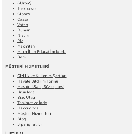
GÜrpaŞ
Türkpower
Globox
Cassa
Vatan
Duman
Nizam
Rİo
Macmilan
Macmİllan Educatİon Iberia
Bam
MÜŞTERI HIZMETLERI
Gizlilik ve Kullanım Şartları
Havale Bildirim Formu
Mesafeli Satış Sözleşmesi
Ürün İade
Bize Ulaşın
Teslimat ve İade
Hakkımızda
Müşteri Hizmetleri
Blog
Sipariş Takibi
İLETIŞIM