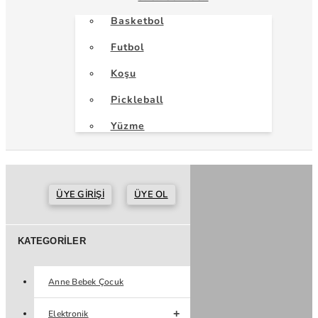
Basketbol
Futbol
Koşu
Pickleball
Yüzme
ÜYE GIRIŞI
ÜYE OL
KATEGORILER
Anne Bebek Çocuk
Elektronik