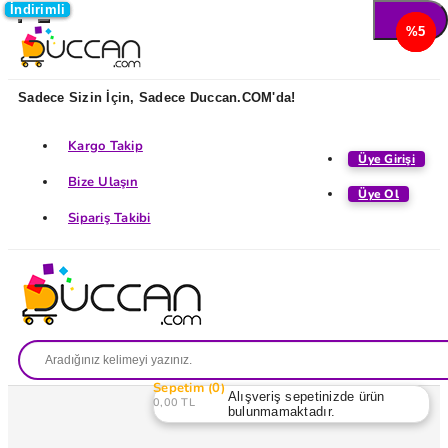
İndirimli
İndirimli
İndirimli
İndirimli
%5
%5
%5
%5
Sadece Sizin İçin, Sadece Duccan.COM'da!
Kargo Takip
Üye Girişi
Bize Ulaşın
Üye Ol
Sipariş Takibi
Sepetim
0
Alışveriş sepetinizde ürün
0,00 TL
bulunmamaktadır.