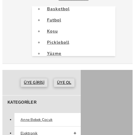
Basketbol
Futbol
Koşu
Pickleball
Yüzme
ÜYE GIRIŞI
ÜYE OL
KATEGORILER
Anne Bebek Çocuk
Elektronik