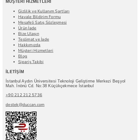
MÜŞTERI HIZMETLERI
Gizlilik ve Kullanım Şartları
Havale Bildirim Formu
Mesafeli Satış Sözleşmesi
Ürün İade
Bize Ulaşın
Teslimat ve İade
Hakkımızda
Müşteri Hizmetleri
Blog
Sipariş Takibi
İLETIŞIM
İstanbul Aydın Üniversitesi Teknoloji Geliştirme Merkezi Beşyol
Mah. İnönü Cd. No:38 Küçükçekmece İstanbul
+90 212 212 5736
destek@duccan.com