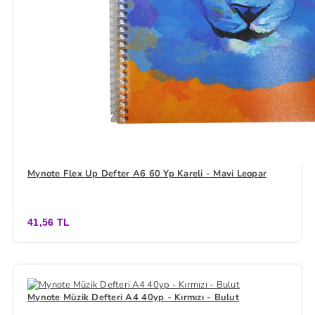
Mynote Flex Up Defter A6 60 Yp Kareli - Mavi Leopar
41,56 TL
Mynote Müzik Defteri A4 40yp - Kırmızı - Bulut