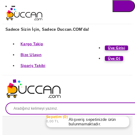
Sadece Sizin İçin, Sadece Duccan.COM'da!
Kargo Takip
Üye Girişi
Bize Ulaşın
Üye Ol
Sipariş Takibi
Sepetim
0
Alışveriş sepetinizde ürün
0,00 TL
bulunmamaktadır.