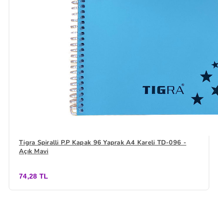
Tigra Spiralli P.P Kapak 96 Yaprak A4 Kareli TD-096 -
Açık Mavi
74,28 TL