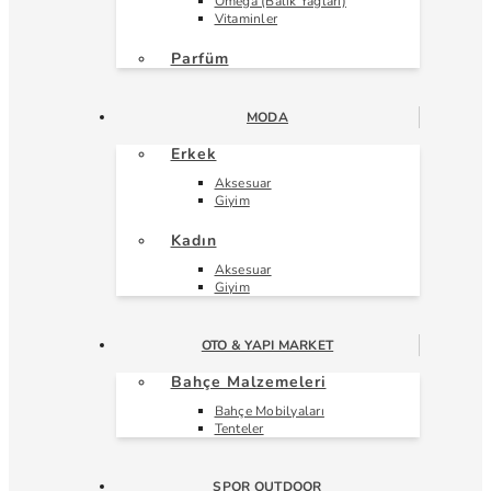
Omega (Balık Yağları)
Vitaminler
Parfüm
MODA
Erkek
Aksesuar
Giyim
Kadın
Aksesuar
Giyim
OTO & YAPI MARKET
Bahçe Malzemeleri
Bahçe Mobilyaları
Tenteler
SPOR OUTDOOR