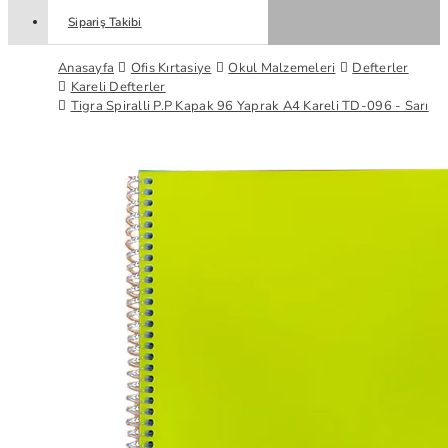
Sipariş Takibi
Anasayfa
Ofis Kırtasiye
Okul Malzemeleri
Defterler
Kareli Defterler
Tigra Spiralli P.P Kapak 96 Yaprak A4 Kareli TD-096 - Sarı