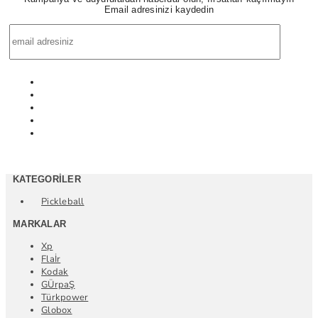
Email adresinizi kaydedin
KATEGORILER
Pickleball
MARKALAR
Xp
Flaİr
Kodak
GÜrpaŞ
Türkpower
Globox