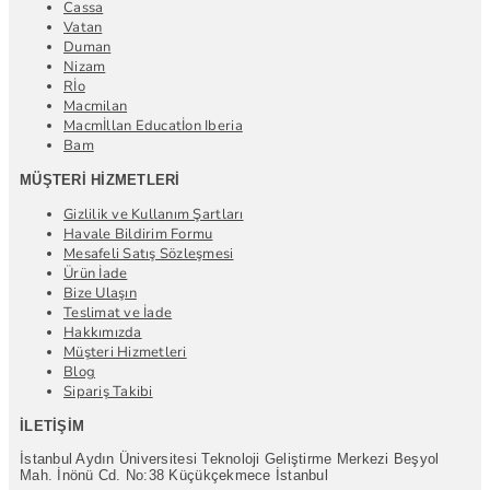
Cassa
Vatan
Duman
Nizam
Rİo
Macmilan
Macmİllan Educatİon Iberia
Bam
MÜŞTERI HIZMETLERI
Gizlilik ve Kullanım Şartları
Havale Bildirim Formu
Mesafeli Satış Sözleşmesi
Ürün İade
Bize Ulaşın
Teslimat ve İade
Hakkımızda
Müşteri Hizmetleri
Blog
Sipariş Takibi
İLETIŞIM
İstanbul Aydın Üniversitesi Teknoloji Geliştirme Merkezi Beşyol
Mah. İnönü Cd. No:38 Küçükçekmece İstanbul