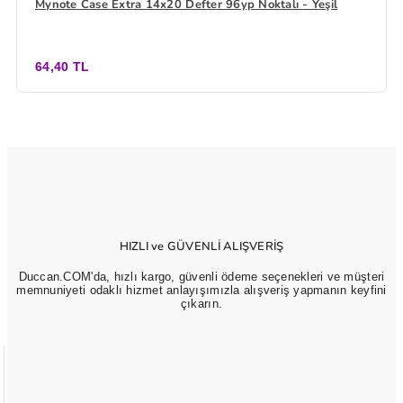
Mynote Case Extra 14x20 Defter 96yp Noktalı - Yeşil
64,40 TL
HIZLI ve GÜVENLİ ALIŞVERİŞ
Duccan.COM'da, hızlı kargo, güvenli ödeme seçenekleri ve müşteri
memnuniyeti odaklı hizmet anlayışımızla alışveriş yapmanın keyfini
çıkarın.