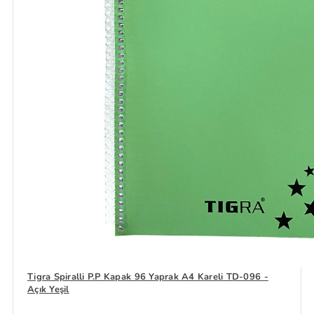
Tigra Spiralli P.P Kapak 96 Yaprak A4 Kareli TD-096 -
Açık Yeşil