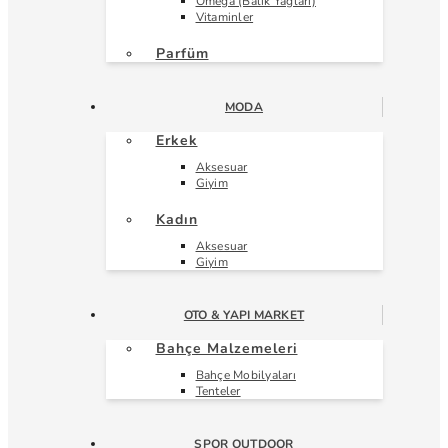
Omega (Balık Yağları)
Vitaminler
Parfüm
MODA
Erkek
Aksesuar
Giyim
Kadın
Aksesuar
Giyim
OTO & YAPI MARKET
Bahçe Malzemeleri
Bahçe Mobilyaları
Tenteler
SPOR OUTDOOR