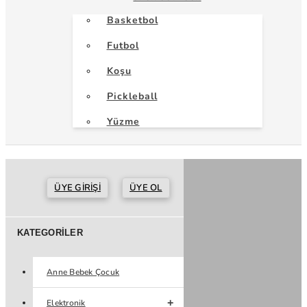
Basketbol
Futbol
Koşu
Pickleball
Yüzme
ÜYE GIRIŞI
ÜYE OL
KATEGORILER
Anne Bebek Çocuk
Elektronik