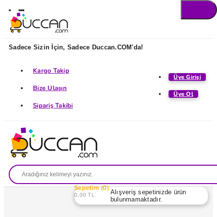
Sadece Sizin İçin, Sadece Duccan.COM'da!
Kargo Takip
Üye Girişi
Bize Ulaşın
Üye Ol
Sipariş Takibi
Sepetim
0
Alışveriş sepetinizde ürün
0,00 TL
bulunmamaktadır.