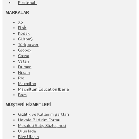
Pickleball
MARKALAR
Xp
Flaİr
Kodak
GÜrpaŞ
Türkpower
Globox
Cassa
Vatan
Duman
Nizam
Rİo
Macmilan
Macmİllan Educatİon Iberia
Bam
MÜŞTERI HIZMETLERI
Gizlilik ve Kullanım Şartları
Havale Bildirim Formu
Mesafeli Satış Sözleşmesi
Ürün İade
Bize Ulaşın