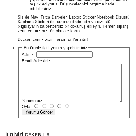
teşvik ediyoruz. Düşüncelerinizi özgürce ifade
edebilirsiniz.
Siz de Mavi Fırça Darbeleri Laptop Sticker Notebook Dizüstü
Kaplama Stickeri ile tarzınızı ifade edin ve dizüstü
bilgisayarınıza benzersiz bir dokunuş ekleyin. Hemen sipariş
verin ve tarzınızı ön plana çıkarın!
Duccan.com - Sizin Tarzınızı Yansıtır!
Bu ürünle ilgili yorum yapabilirsiniz
Adınız:
Email Adresiniz
Yorumunuz:
Oyla:
Yorumu Gönder
İLGINIZI ÇEKEBILIR