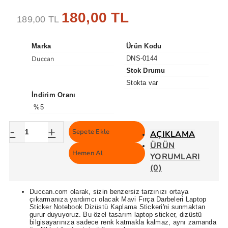
180,00 TL
189,00 TL
Marka
Ürün Kodu
Duccan
DNS-0144
Stok Drumu
Stokta var
İndirim Oranı
%5
-
+
Sepete Ekle
AÇIKLAMA
ÜRÜN
Hemen Al
YORUMLARI
(0)
Duccan.com olarak, sizin benzersiz tarzınızı ortaya
çıkarmanıza yardımcı olacak Mavi Fırça Darbeleri Laptop
Sticker Notebook Dizüstü Kaplama Stickeri'ni sunmaktan
gurur duyuyoruz. Bu özel tasarım laptop sticker, dizüstü
bilgisayarınıza sadece renk katmakla kalmaz, aynı zamanda