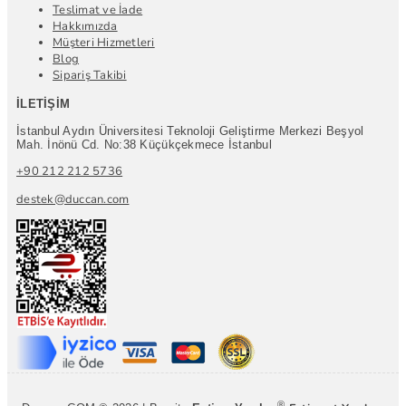
Teslimat ve İade
Hakkımızda
Müşteri Hizmetleri
Blog
Sipariş Takibi
İLETIŞIM
İstanbul Aydın Üniversitesi Teknoloji Geliştirme Merkezi Beşyol
Mah. İnönü Cd. No:38 Küçükçekmece İstanbul
+90 212 212 5736
destek@duccan.com
®