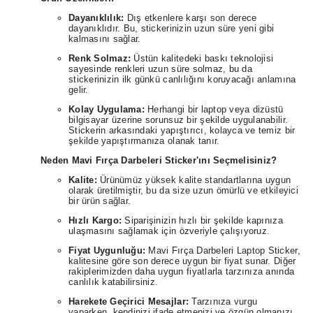
Dayanıklılık:
Dış etkenlere karşı son derece
dayanıklıdır. Bu, stickerinizin uzun süre yeni gibi
kalmasını sağlar.
Renk Solmaz:
Üstün kalitedeki baskı teknolojisi
sayesinde renkleri uzun süre solmaz, bu da
stickerinizin ilk günkü canlılığını koruyacağı anlamına
gelir.
Kolay Uygulama:
Herhangi bir laptop veya dizüstü
bilgisayar üzerine sorunsuz bir şekilde uygulanabilir.
Stickerin arkasındaki yapıştırıcı, kolayca ve temiz bir
şekilde yapıştırmanıza olanak tanır.
Neden Mavi Fırça Darbeleri Sticker'ını Seçmelisiniz?
Kalite:
Ürünümüz yüksek kalite standartlarına uygun
olarak üretilmiştir, bu da size uzun ömürlü ve etkileyici
bir ürün sağlar.
Hızlı Kargo:
Siparişinizin hızlı bir şekilde kapınıza
ulaşmasını sağlamak için özveriyle çalışıyoruz.
Fiyat Uygunluğu:
Mavi Fırça Darbeleri Laptop Sticker,
kalitesine göre son derece uygun bir fiyat sunar. Diğer
rakiplerimizden daha uygun fiyatlarla tarzınıza anında
canlılık katabilirsiniz.
Harekete Geçirici Mesajlar:
Tarzınıza vurgu
yaparken, kendinizi ifade etmenizi ve özgün olmanızı