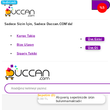
İndirimli
İndirimli
İndirimli
İndirimli
%5
%5
%5
%5
Sadece Sizin İçin, Sadece Duccan.COM'da!
Kargo Takip
Üye Girişi
Bize Ulaşın
Üye Ol
Sipariş Takibi
Sepetim
0
Alışveriş sepetinizde ürün
0,00 TL
bulunmamaktadır.