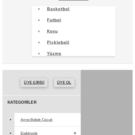
Basketbol
Futbol
Koşu
Pickleball
Yüzme
ÜYE GIRIŞI
ÜYE OL
KATEGORILER
Anne Bebek Çocuk
Elektronik