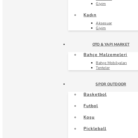
Giyim
Kadın
Aksesuar
Giyim
OTO & YAPI MARKET
Bahçe Malzemeleri
Bahçe Mobilyaları
Tenteler
SPOR OUTDOOR
Basketbol
Futbol
Koşu
Pickleball