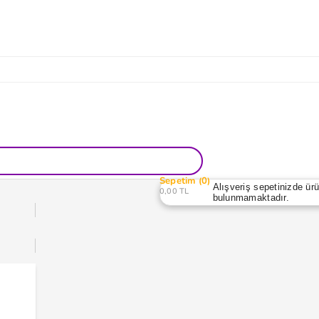
Sepetim
0
Alışveriş sepetinizde ür
0,00 TL
bulunmamaktadır.