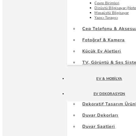
Çevre Birimleri
Dizüstü Bilgisayar (Not
Masaüstü Bilgisayar
Yazıcı Tarayıcı
Cep Telefonu & Aksesu
Fotoğraf & Kamera
Küçük Ev Aletleri
TV, Görüntü & Ses Sist
EV & MOBILYA
EV DEKORASYON
Dekoratif Tasarım Ürün
Duvar Dekorları
Duvar Saatleri