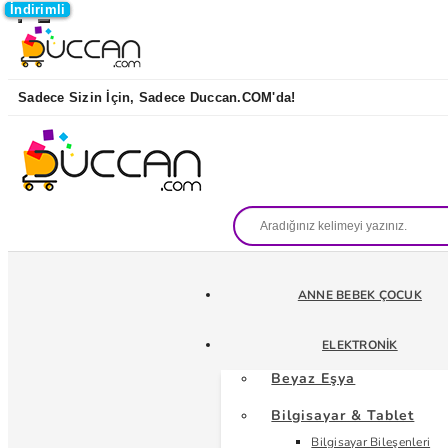
İndirimli
İndirimli
İndirimli
İndirimli
Sadece Sizin İçin, Sadece Duccan.COM'da!
ANNE BEBEK ÇOCUK
ELEKTRONIK
Beyaz Eşya
Bilgisayar & Tablet
Bilgisayar Bileşenleri