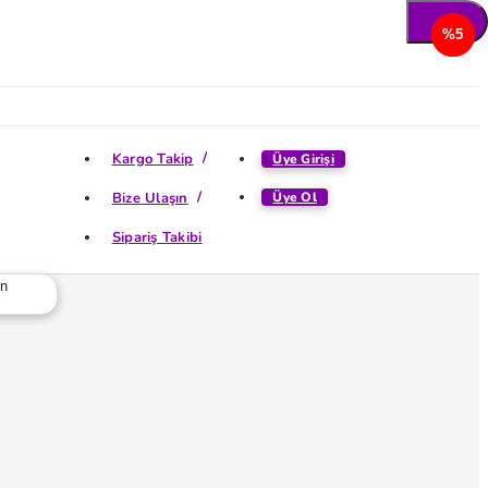
%5
%5
%5
%5
Kargo Takip
Üye Girişi
Bize Ulaşın
Üye Ol
Sipariş Takibi
ün