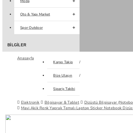
Moda
Oto & Yapı Market
Spor Outdoor
BILGILER
Anasayfa
Kargo Takip
Bize Ulaşın
Sipariş Takibi
Elektronik
Bilgisayar & Tablet
Dizüstü Bilgisayar (Notebo
Mavi Akik Renk Yaprak Temalı Laptop Sticker Notebook Dizüs