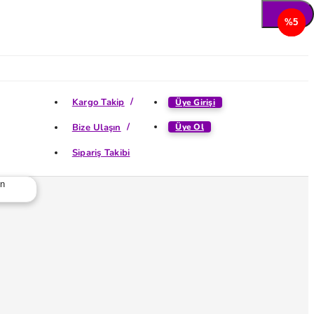
%5
%5
%5
%5
Kargo Takip
Üye Girişi
Bize Ulaşın
Üye Ol
Sipariş Takibi
ün