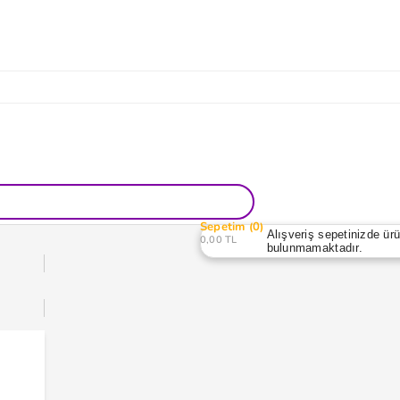
Sepetim
0
Alışveriş sepetinizde ür
0,00 TL
bulunmamaktadır.