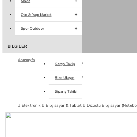
Moda
Oto & Yapı Market
Spor Outdoor
BILGILER
Anasayfa
Kargo Takip
Bize Ulaşın
Sipariş Takibi
Elektronik
Bilgisayar & Tablet
Dizüstü Bilgisayar (Notebo