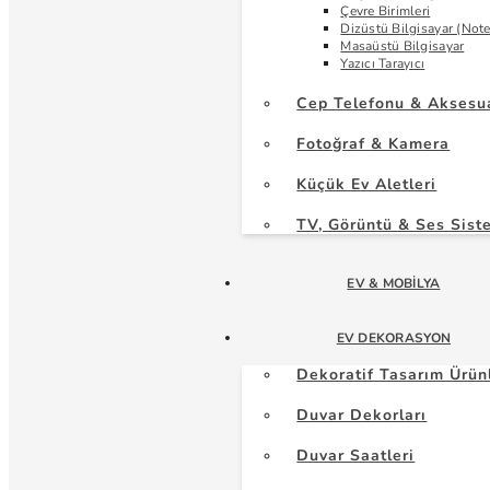
Çevre Birimleri
Dizüstü Bilgisayar (Not
Masaüstü Bilgisayar
Yazıcı Tarayıcı
Cep Telefonu & Aksesu
Fotoğraf & Kamera
Küçük Ev Aletleri
TV, Görüntü & Ses Sist
EV & MOBILYA
EV DEKORASYON
Dekoratif Tasarım Ürün
Duvar Dekorları
Duvar Saatleri