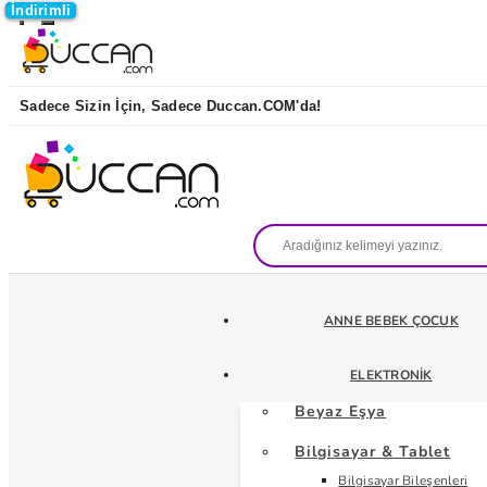
İndirimli
İndirimli
İndirimli
İndirimli
Sadece Sizin İçin, Sadece Duccan.COM'da!
ANNE BEBEK ÇOCUK
ELEKTRONIK
Beyaz Eşya
Bilgisayar & Tablet
Bilgisayar Bileşenleri