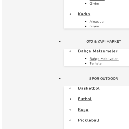
Giyim
Kadın
Aksesuar
Giyim
OTO & YAPI MARKET
Bahçe Malzemeleri
Bahçe Mobilyaları
Tenteler
SPOR OUTDOOR
Basketbol
Futbol
Koşu
Pickleball