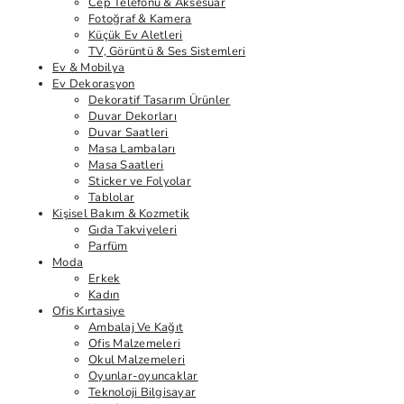
Cep Telefonu & Aksesuar
Fotoğraf & Kamera
Küçük Ev Aletleri
TV, Görüntü & Ses Sistemleri
Ev & Mobilya
Ev Dekorasyon
Dekoratif Tasarım Ürünler
Duvar Dekorları
Duvar Saatleri
Masa Lambaları
Masa Saatleri
Sticker ve Folyolar
Tablolar
Kişisel Bakım & Kozmetik
Gıda Takviyeleri
Parfüm
Moda
Erkek
Kadın
Ofis Kırtasiye
Ambalaj Ve Kağıt
Ofis Malzemeleri
Okul Malzemeleri
Oyunlar-oyuncaklar
Teknoloji Bilgisayar