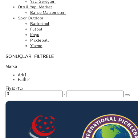
Yazı Gereçleri
Oto & Yapı Market
Bahçe Malzemeleri
Spor Outdoor
Basketbol
Futbol
Koşu
Pickleball
Yüzme
SONUÇLARI FILTRELE
Marka
Ark
1
Fatİh
2
Fiyat
(TL)
-