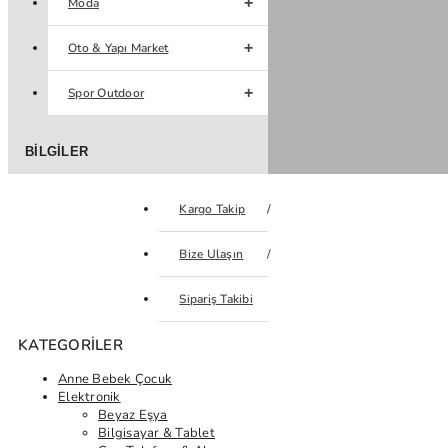
Moda
Oto & Yapı Market
Spor Outdoor
BILGILER
Kargo Takip
Bize Ulaşın
Sipariş Takibi
KATEGORILER
Anne Bebek Çocuk
Elektronik
Beyaz Eşya
Bilgisayar & Tablet