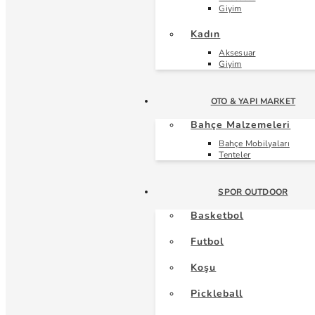
Giyim
Kadın
Aksesuar
Giyim
OTO & YAPI MARKET
Bahçe Malzemeleri
Bahçe Mobilyaları
Tenteler
SPOR OUTDOOR
Basketbol
Futbol
Koşu
Pickleball