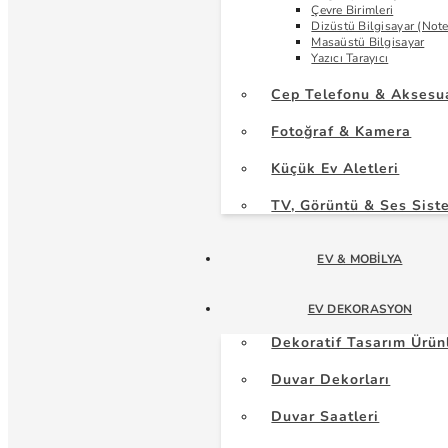
Çevre Birimleri
Dizüstü Bilgisayar (Not
Masaüstü Bilgisayar
Yazıcı Tarayıcı
Cep Telefonu & Aksesu
Fotoğraf & Kamera
Küçük Ev Aletleri
TV, Görüntü & Ses Sist
EV & MOBILYA
EV DEKORASYON
Dekoratif Tasarım Ürün
Duvar Dekorları
Duvar Saatleri