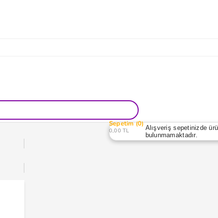
Sepetim
0
Alışveriş sepetinizde ür
0,00 TL
bulunmamaktadır.