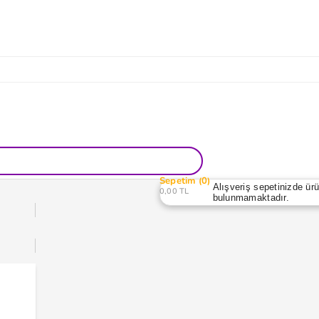
Sepetim
0
Alışveriş sepetinizde ür
0,00 TL
bulunmamaktadır.