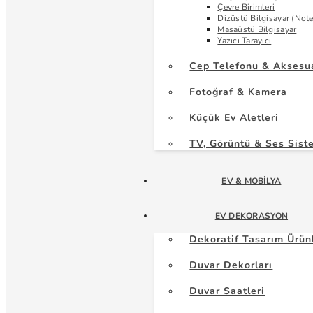
Çevre Birimleri
Dizüstü Bilgisayar (Not
Masaüstü Bilgisayar
Yazıcı Tarayıcı
Cep Telefonu & Aksesu
Fotoğraf & Kamera
Küçük Ev Aletleri
TV, Görüntü & Ses Sist
EV & MOBILYA
EV DEKORASYON
Dekoratif Tasarım Ürün
Duvar Dekorları
Duvar Saatleri