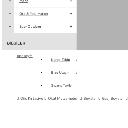
Moda
Oto & Yapı Market
Spor Outdoor
BILGILER
Anasayfa
Kargo Takip
Bize Ulaşın
Sipariş Takibi
Ofis Kırtasiye
Okul Malzemeleri
Boyalar
Guaj Boyalar