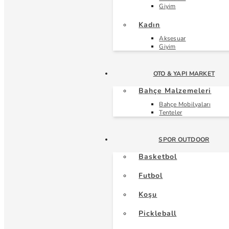
Giyim
Kadın
Aksesuar
Giyim
OTO & YAPI MARKET
Bahçe Malzemeleri
Bahçe Mobilyaları
Tenteler
SPOR OUTDOOR
Basketbol
Futbol
Koşu
Pickleball