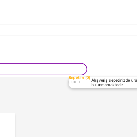
Sepetim
0
Alışveriş sepetinizde ür
0,00 TL
bulunmamaktadır.