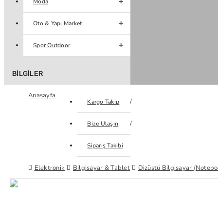
Moda
Oto & Yapı Market
Spor Outdoor
BILGILER
Anasayfa
Kargo Takip
Bize Ulaşın
Sipariş Takibi
Elektronik
Bilgisayar & Tablet
Dizüstü Bilgisayar (Notebo