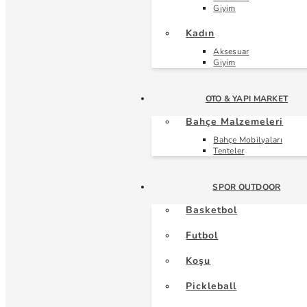
Giyim
Kadın
Aksesuar
Giyim
OTO & YAPI MARKET
Bahçe Malzemeleri
Bahçe Mobilyaları
Tenteler
SPOR OUTDOOR
Basketbol
Futbol
Koşu
Pickleball