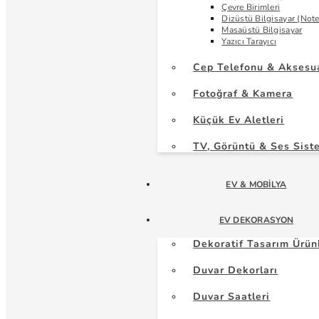
Çevre Birimleri
Dizüstü Bilgisayar (Not
Masaüstü Bilgisayar
Yazıcı Tarayıcı
Cep Telefonu & Aksesu
Fotoğraf & Kamera
Küçük Ev Aletleri
TV, Görüntü & Ses Sist
EV & MOBILYA
EV DEKORASYON
Dekoratif Tasarım Ürün
Duvar Dekorları
Duvar Saatleri