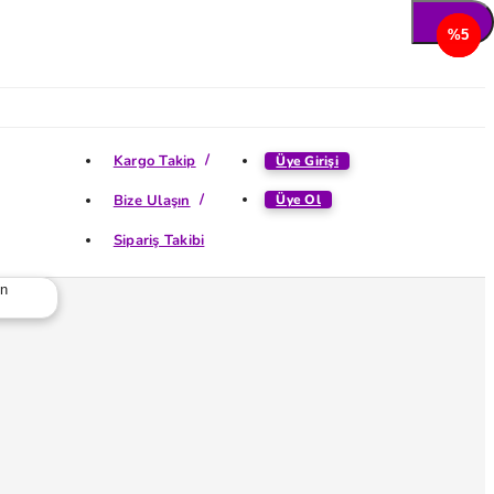
%5
%5
%5
%5
Kargo Takip
Üye Girişi
Bize Ulaşın
Üye Ol
Sipariş Takibi
ün