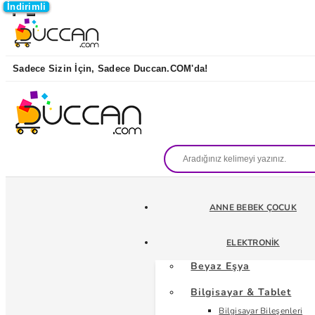
İndirimli
İndirimli
İndirimli
İndirimli
Sadece Sizin İçin, Sadece Duccan.COM'da!
ANNE BEBEK ÇOCUK
ELEKTRONIK
Beyaz Eşya
Bilgisayar & Tablet
Bilgisayar Bileşenleri