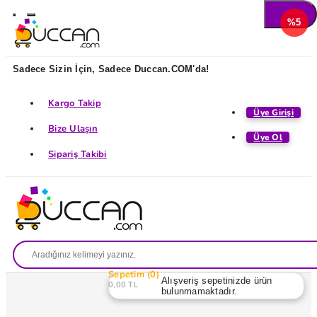
%5
Sadece Sizin İçin, Sadece Duccan.COM'da!
Kargo Takip
Üye Girişi
Bize Ulaşın
Üye Ol
Sipariş Takibi
Sepetim
0
Alışveriş sepetinizde ürün
0,00 TL
bulunmamaktadır.