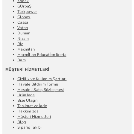
Kodak
GÜrpaŞ
Türkpower
Globox
Cassa
Vatan
Duman
Nizam
Rİo
Macmilan
Macmİllan Educatİon Iberia
Bam
MÜŞTERI HIZMETLERI
Gizlilik ve Kullanım Şartları
Havale Bildirim Formu
Mesafeli Satış Sözleşmesi
Ürün İade
Bize Ulaşın
Teslimat ve İade
Hakkımızda
Müşteri Hizmetleri
Blog
Sipariş Takibi