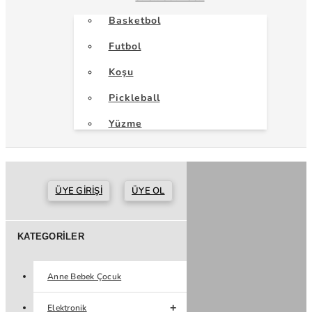
Basketbol
Futbol
Koşu
Pickleball
Yüzme
ÜYE GIRIŞI
ÜYE OL
KATEGORILER
Anne Bebek Çocuk
Elektronik