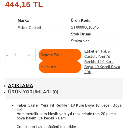
444,15 TL
Marka
Ürün Kodu
Faber Castell
ST00000016546
Stok Drumu
Stokta var
Faber
Etiketler:
-
+
Sepete Ekle
Castell Yeni Yıl
Renkleri 10 Kuru
Hemen Al
Boya 10 Keçeli Boya
20li
AÇIKLAMA
ÜRÜN YORUMLARI (0)
Faber Castell Yeni Yıl Renkleri 10 Kuru Boya 10 Keçeli Boya
20li
Hem metalik hem klasik yeni yıl renklerinde tam 20 parça
boya kalemi ve keçeli kalem
Çocukların hayal gücünü destekler