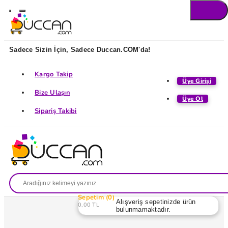
Sadece Sizin İçin, Sadece Duccan.COM'da!
Kargo Takip
Üye Girişi
Bize Ulaşın
Üye Ol
Sipariş Takibi
Sepetim
0
Alışveriş sepetinizde ürün
0,00 TL
bulunmamaktadır.