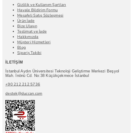
Gizlilik ve Kullanım Şartları
Havale Bildirim Formu
Mesafeli Satış Sözleşmesi
Ürün İade
Bize Ulaşın
Teslimat ve İade
Hakkımızda
Müşteri Hizmetleri
Blog
Sipariş Takibi
İLETIŞIM
İstanbul Aydın Üniversitesi Teknoloji Geliştirme Merkezi Beşyol
Mah. İnönü Cd. No:38 Küçükçekmece İstanbul
+90 212 212 5736
destek@duccan.com