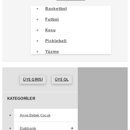
Basketbol
Futbol
Koşu
Pickleball
Yüzme
ÜYE GIRIŞI
ÜYE OL
KATEGORILER
Anne Bebek Çocuk
Elektronik