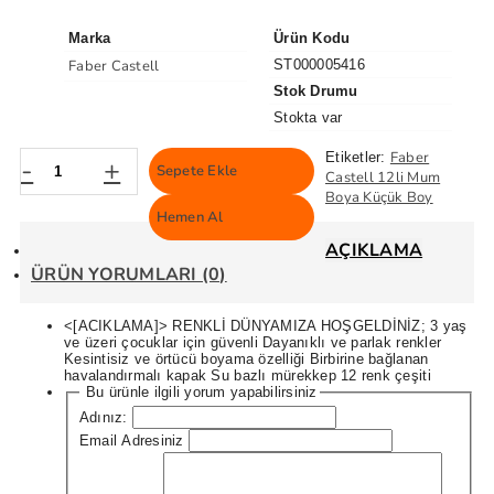
Marka
Ürün Kodu
Faber Castell
ST000005416
Stok Drumu
Stokta var
Faber
Etiketler:
-
+
Sepete Ekle
Castell 12li Mum
Boya Küçük Boy
Hemen Al
AÇIKLAMA
ÜRÜN YORUMLARI (0)
<[ACIKLAMA]> RENKLİ DÜNYAMIZA HOŞGELDİNİZ; 3 yaş
ve üzeri çocuklar için güvenli Dayanıklı ve parlak renkler
Kesintisiz ve örtücü boyama özelliği Birbirine bağlanan
havalandırmalı kapak Su bazlı mürekkep 12 renk çeşiti
Bu ürünle ilgili yorum yapabilirsiniz
Adınız:
Email Adresiniz