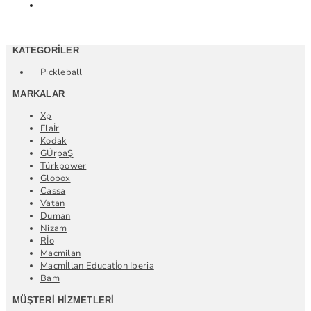
KATEGORILER
Pickleball
MARKALAR
Xp
Flaİr
Kodak
GÜrpaŞ
Türkpower
Globox
Cassa
Vatan
Duman
Nizam
Rİo
Macmilan
Macmİllan Educatİon Iberia
Bam
MÜŞTERI HIZMETLERI