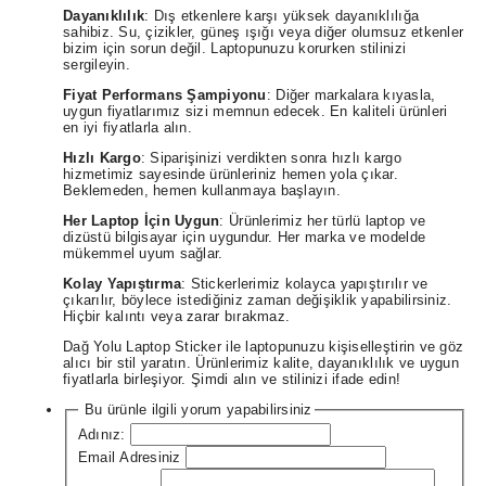
Dayanıklılık
: Dış etkenlere karşı yüksek dayanıklılığa
sahibiz. Su, çizikler, güneş ışığı veya diğer olumsuz etkenler
bizim için sorun değil. Laptopunuzu korurken stilinizi
sergileyin.
Fiyat Performans Şampiyonu
: Diğer markalara kıyasla,
uygun fiyatlarımız sizi memnun edecek. En kaliteli ürünleri
en iyi fiyatlarla alın.
Hızlı Kargo
: Siparişinizi verdikten sonra hızlı kargo
hizmetimiz sayesinde ürünleriniz hemen yola çıkar.
Beklemeden, hemen kullanmaya başlayın.
Her Laptop İçin Uygun
: Ürünlerimiz her türlü laptop ve
dizüstü bilgisayar için uygundur. Her marka ve modelde
mükemmel uyum sağlar.
Kolay Yapıştırma
: Stickerlerimiz kolayca yapıştırılır ve
çıkarılır, böylece istediğiniz zaman değişiklik yapabilirsiniz.
Hiçbir kalıntı veya zarar bırakmaz.
Dağ Yolu Laptop Sticker ile laptopunuzu kişiselleştirin ve göz
alıcı bir stil yaratın. Ürünlerimiz kalite, dayanıklılık ve uygun
fiyatlarla birleşiyor. Şimdi alın ve stilinizi ifade edin!
Bu ürünle ilgili yorum yapabilirsiniz
Adınız:
Email Adresiniz