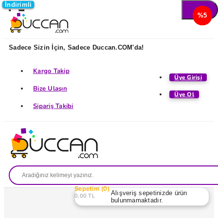
İndirimli
İndirimli
İndirimli
İndirimli
%5
%5
%5
%5
Sadece Sizin İçin, Sadece Duccan.COM'da!
Kargo Takip
Üye Girişi
Bize Ulaşın
Üye Ol
Sipariş Takibi
Sepetim
0
Alışveriş sepetinizde ürün
0,00 TL
bulunmamaktadır.