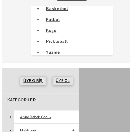
Basketbol
Futbol
Koşu
Pickleball
Yüzme
ÜYE GIRIŞI
ÜYE OL
KATEGORILER
Anne Bebek Çocuk
Elektronik