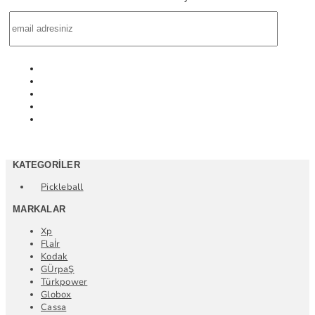
KATEGORILER
Pickleball
MARKALAR
Xp
Flaİr
Kodak
GÜrpaŞ
Türkpower
Globox
Cassa