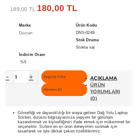
180,00 TL
189,00 TL
Marka
Ürün Kodu
Duccan
DNS-0249
Stok Drumu
Stokta var
İndirim Oranı
%5
-
+
Sepete Ekle
AÇIKLAMA
ÜRÜN
Hemen Al
YORUMLARI
(0)
Görselliği ve dayanıklılığı bir araya getiren Dağ Yolu Laptop
Sticker, dizüstü bilgisayarınıza yepyeni bir görünüm
kazandırmak ve kişiselliğinizi ifade etmek için mükemmel bir
seçenektir. Sizlere en iyi ürün deneyimini sunmak için
tasarlandı ve işte dikkat çeken özelliklerimiz: