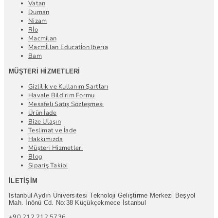
Vatan
Duman
Nizam
Rİo
Macmilan
Macmİllan Educatİon Iberia
Bam
MÜŞTERI HIZMETLERI
Gizlilik ve Kullanım Şartları
Havale Bildirim Formu
Mesafeli Satış Sözleşmesi
Ürün İade
Bize Ulaşın
Teslimat ve İade
Hakkımızda
Müşteri Hizmetleri
Blog
Sipariş Takibi
İLETIŞIM
İstanbul Aydın Üniversitesi Teknoloji Geliştirme Merkezi Beşyol
Mah. İnönü Cd. No:38 Küçükçekmece İstanbul
+90 212 212 5736