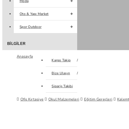
Moda
Oto & Yapı Market
Spor Outdoor
BILGILER
Anasayfa
Kargo Takip
Bize Ulaşın
Sipariş Takibi
Ofis Kırtasiye
Okul Malzemeleri
Eğitim Gereçleri
Kalemt