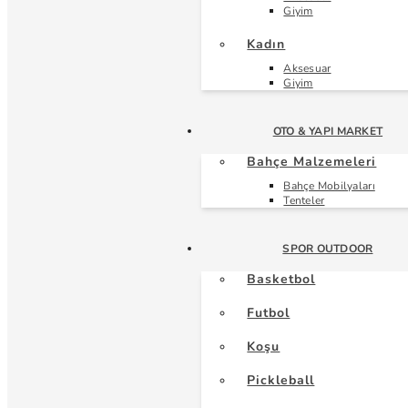
Giyim
Kadın
Aksesuar
Giyim
OTO & YAPI MARKET
Bahçe Malzemeleri
Bahçe Mobilyaları
Tenteler
SPOR OUTDOOR
Basketbol
Futbol
Koşu
Pickleball