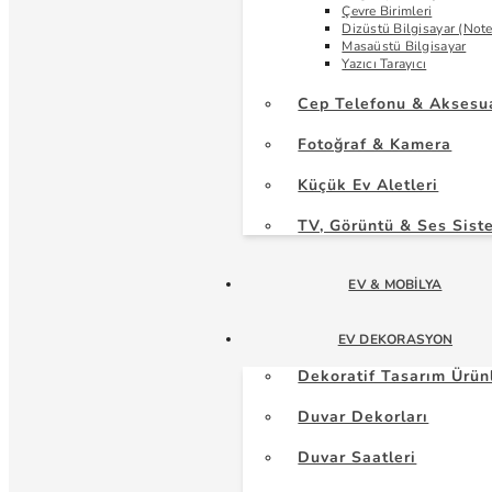
Çevre Birimleri
Dizüstü Bilgisayar (Not
Masaüstü Bilgisayar
Yazıcı Tarayıcı
Cep Telefonu & Aksesu
Fotoğraf & Kamera
Küçük Ev Aletleri
TV, Görüntü & Ses Sist
EV & MOBILYA
EV DEKORASYON
Dekoratif Tasarım Ürün
Duvar Dekorları
Duvar Saatleri