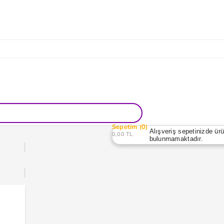
Sepetim
0
Alışveriş sepetinizde ür
0,00 TL
bulunmamaktadır.