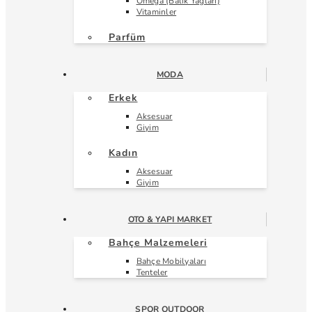
Omega (Balık Yağları)
Vitaminler
Parfüm
MODA
Erkek
Aksesuar
Giyim
Kadın
Aksesuar
Giyim
OTO & YAPI MARKET
Bahçe Malzemeleri
Bahçe Mobilyaları
Tenteler
SPOR OUTDOOR