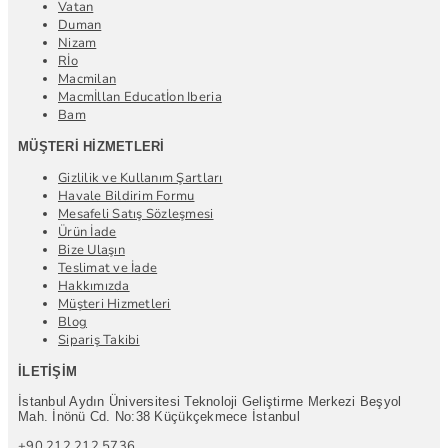
Vatan
Duman
Nizam
Rİo
Macmilan
Macmİllan Educatİon Iberia
Bam
MÜŞTERI HIZMETLERI
Gizlilik ve Kullanım Şartları
Havale Bildirim Formu
Mesafeli Satış Sözleşmesi
Ürün İade
Bize Ulaşın
Teslimat ve İade
Hakkımızda
Müşteri Hizmetleri
Blog
Sipariş Takibi
İLETIŞIM
İstanbul Aydın Üniversitesi Teknoloji Geliştirme Merkezi Beşyol
Mah. İnönü Cd. No:38 Küçükçekmece İstanbul
+90 212 212 5736