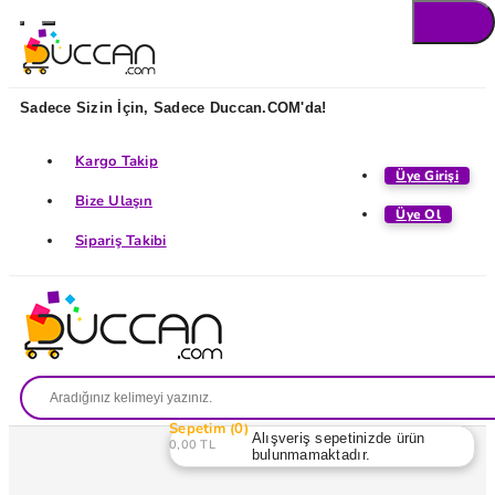
Sadece Sizin İçin, Sadece Duccan.COM'da!
Kargo Takip
Üye Girişi
Bize Ulaşın
Üye Ol
Sipariş Takibi
Sepetim
0
Alışveriş sepetinizde ürün
0,00 TL
bulunmamaktadır.