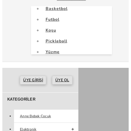
Basketbol
Futbol
Koşu
Pickleball
Yüzme
ÜYE GIRIŞI
ÜYE OL
KATEGORILER
Anne Bebek Çocuk
Elektronik