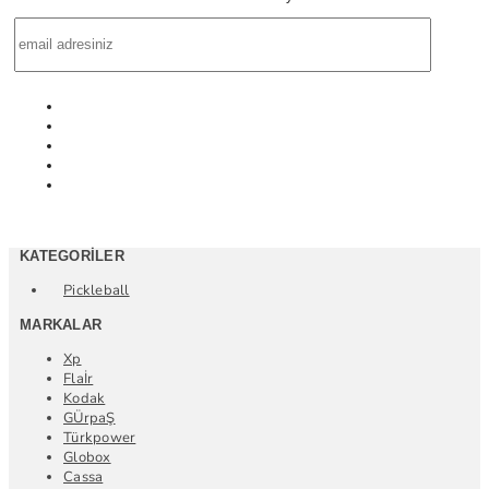
KATEGORILER
Pickleball
MARKALAR
Xp
Flaİr
Kodak
GÜrpaŞ
Türkpower
Globox
Cassa