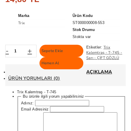
Marka
Ürün Kodu
Trix
ST000000008-553
Stok Drumu
Stokta var
Trix
Etiketler:
-
+
Sepete Ekle
Kalemtraş - T-745 -
Sarı - ÇİFT GÖZLÜ
Hemen Al
AÇIKLAMA
ÜRÜN YORUMLARI (0)
Trix Kalemtraş - T-745
Bu ürünle ilgili yorum yapabilirsiniz
Adınız:
Email Adresiniz