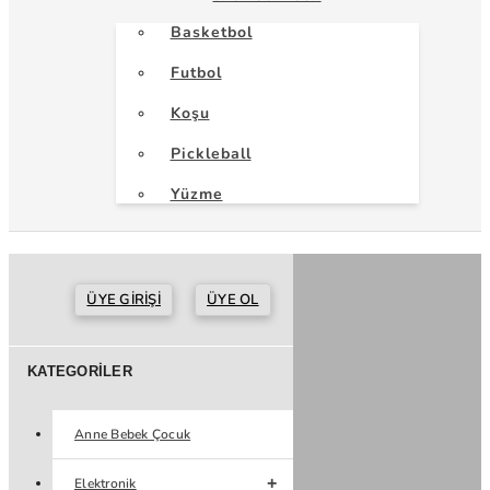
Basketbol
Futbol
Koşu
Pickleball
Yüzme
ÜYE GIRIŞI
ÜYE OL
KATEGORILER
Anne Bebek Çocuk
Elektronik