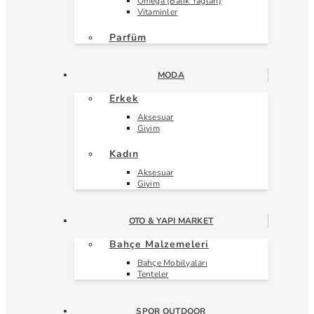
Omega (Balık Yağları)
Vitaminler
Parfüm
MODA
Erkek
Aksesuar
Giyim
Kadın
Aksesuar
Giyim
OTO & YAPI MARKET
Bahçe Malzemeleri
Bahçe Mobilyaları
Tenteler
SPOR OUTDOOR