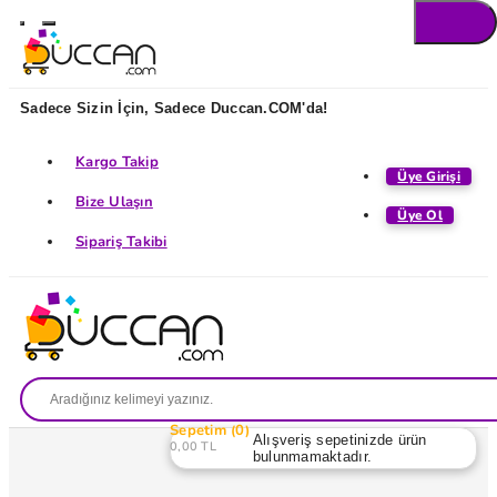
Sadece Sizin İçin, Sadece Duccan.COM'da!
Kargo Takip
Üye Girişi
Bize Ulaşın
Üye Ol
Sipariş Takibi
Sepetim
0
Alışveriş sepetinizde ürün
0,00 TL
bulunmamaktadır.