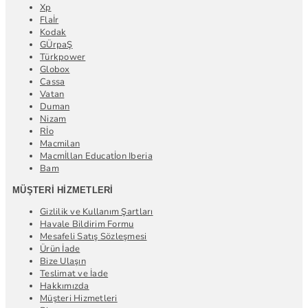
Xp
Flaİr
Kodak
GÜrpaŞ
Türkpower
Globox
Cassa
Vatan
Duman
Nizam
Rİo
Macmilan
Macmİllan Educatİon Iberia
Bam
MÜŞTERI HIZMETLERI
Gizlilik ve Kullanım Şartları
Havale Bildirim Formu
Mesafeli Satış Sözleşmesi
Ürün İade
Bize Ulaşın
Teslimat ve İade
Hakkımızda
Müşteri Hizmetleri