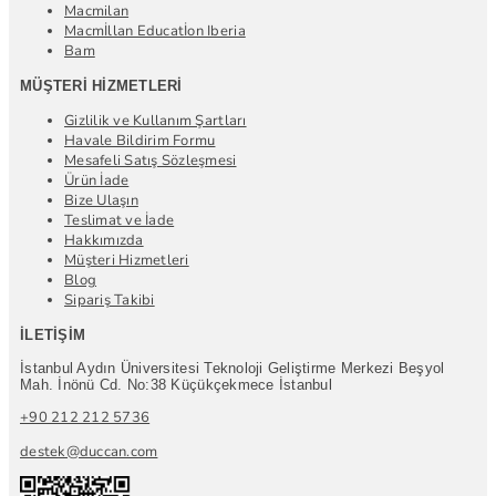
Macmilan
Macmİllan Educatİon Iberia
Bam
MÜŞTERI HIZMETLERI
Gizlilik ve Kullanım Şartları
Havale Bildirim Formu
Mesafeli Satış Sözleşmesi
Ürün İade
Bize Ulaşın
Teslimat ve İade
Hakkımızda
Müşteri Hizmetleri
Blog
Sipariş Takibi
İLETIŞIM
İstanbul Aydın Üniversitesi Teknoloji Geliştirme Merkezi Beşyol
Mah. İnönü Cd. No:38 Küçükçekmece İstanbul
+90 212 212 5736
destek@duccan.com