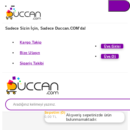
Sadece Sizin İçin, Sadece Duccan.COM'da!
Kargo Takip
Üye Girişi
Bize Ulaşın
Üye Ol
Sipariş Takibi
Sepetim
0
Alışveriş sepetinizde ürün
0,00 TL
bulunmamaktadır.