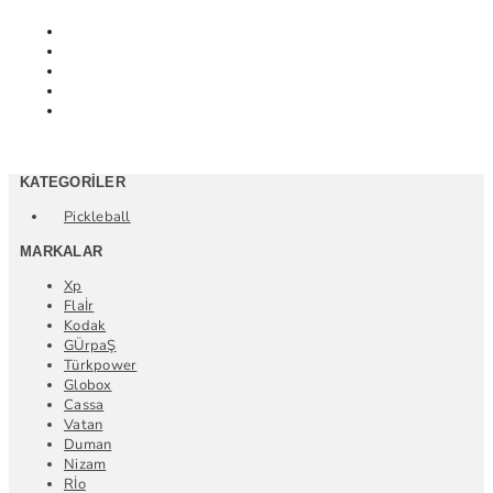
KATEGORILER
Pickleball
MARKALAR
Xp
Flaİr
Kodak
GÜrpaŞ
Türkpower
Globox
Cassa
Vatan
Duman
Nizam
Rİo