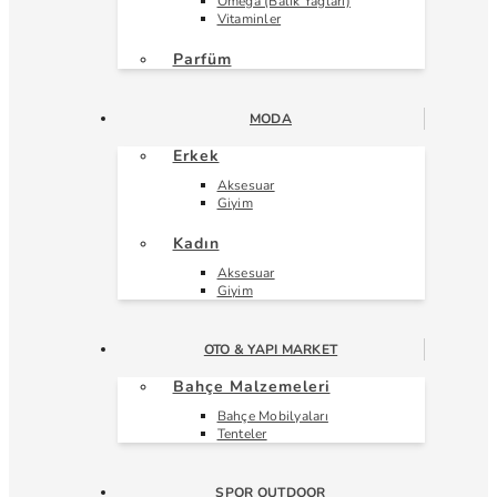
Omega (Balık Yağları)
Vitaminler
Parfüm
MODA
Erkek
Aksesuar
Giyim
Kadın
Aksesuar
Giyim
OTO & YAPI MARKET
Bahçe Malzemeleri
Bahçe Mobilyaları
Tenteler
SPOR OUTDOOR