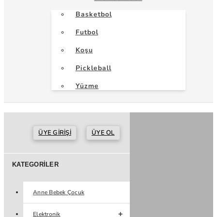
Basketbol
Futbol
Koşu
Pickleball
Yüzme
ÜYE GIRIŞI
ÜYE OL
KATEGORILER
Anne Bebek Çocuk
Elektronik