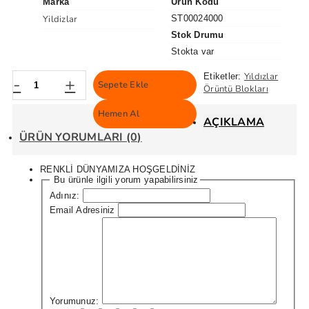
Marka
Ürün Kodu
Yildizlar
ST00024000
Stok Drumu
Stokta var
Yıldızlar
Etiketler:
-
+
Sepete Ekle
Örüntü Blokları
Hemen Al
AÇIKLAMA
ÜRÜN YORUMLARI (0)
RENKLİ DÜNYAMIZA HOŞGELDİNİZ
Bu ürünle ilgili yorum yapabilirsiniz
Adınız:
Email Adresiniz
Yorumunuz: