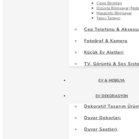
Çevre Birimleri
Dizüstü Bilgisayar (Not
Masaüstü Bilgisayar
Yazıcı Tarayıcı
Cep Telefonu & Aksesu
Fotoğraf & Kamera
Küçük Ev Aletleri
TV, Görüntü & Ses Sist
EV & MOBILYA
EV DEKORASYON
Dekoratif Tasarım Ürün
Duvar Dekorları
Duvar Saatleri