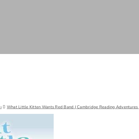
ı
What Little Kitten Wants Red Band ( Cambridge Reading Adventures 