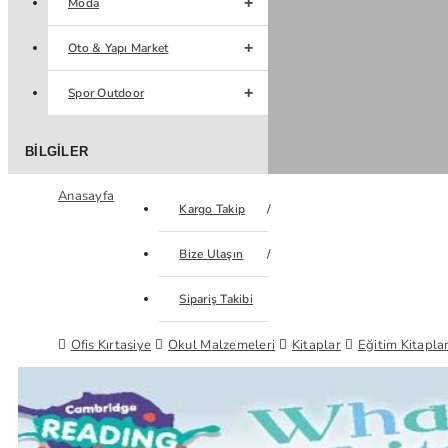
Moda
Oto & Yapı Market
Spor Outdoor
BILGILER
Anasayfa
Kargo Takip
Bize Ulaşın
Sipariş Takibi
Ofis Kırtasiye
Okul Malzemeleri
Kitaplar
Eğitim Kitaplar