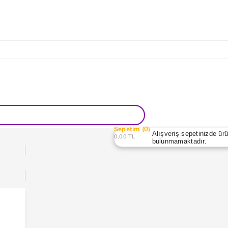
Sepetim
0
Alışveriş sepetinizde ür
0,00 TL
bulunmamaktadır.