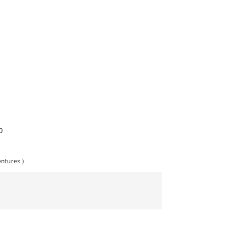
0
ntures )