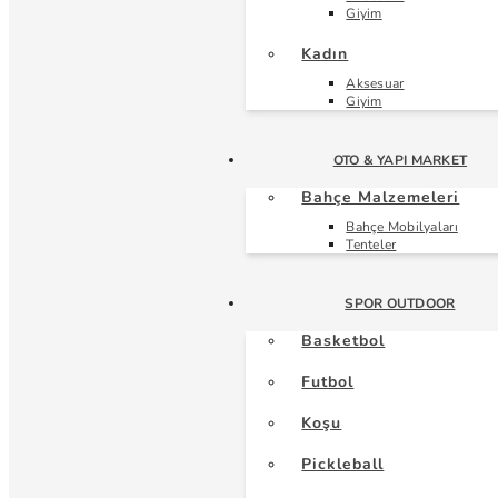
Giyim
Kadın
Aksesuar
Giyim
OTO & YAPI MARKET
Bahçe Malzemeleri
Bahçe Mobilyaları
Tenteler
SPOR OUTDOOR
Basketbol
Futbol
Koşu
Pickleball