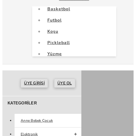
Basketbol
Futbol
Koşu
Pickleball
Yüzme
ÜYE GIRIŞI
ÜYE OL
KATEGORILER
Anne Bebek Çocuk
Elektronik