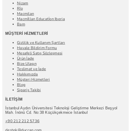
Nizam
Rİo
Macmilan
Macmİllan Educatİon Iberia
Bam
MÜŞTERI HIZMETLERI
Gizlilik ve Kullanım Şartları
Havale Bildirim Formu
Mesafeli Satış Sözleşmesi
Ürün İade
Bize Ulaşın
Teslimat ve İade
Hakkımızda
Müşteri Hizmetleri
Blog
Sipariş Takibi
İLETIŞIM
İstanbul Aydın Üniversitesi Teknoloji Geliştirme Merkezi Beşyol
Mah. İnönü Cd. No:38 Küçükçekmece İstanbul
+90 212 212 5736
destek@duccan.com