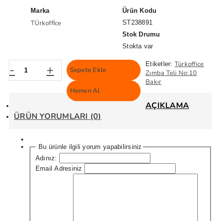
Marka
Ürün Kodu
TÜrkoffİce
ST238891
Stok Drumu
Stokta var
Türkoffice
Etiketler:
-
+
Sepete Ekle
Zımba Teli No:10
Bakır
Hemen Al
AÇIKLAMA
ÜRÜN YORUMLARI (0)
Bu ürünle ilgili yorum yapabilirsiniz
Adınız:
Email Adresiniz