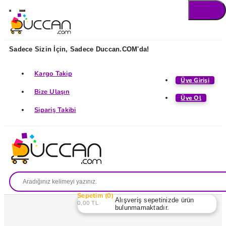
Sadece Sizin İçin, Sadece Duccan.COM'da!
Kargo Takip
Üye Girişi
Bize Ulaşın
Üye Ol
Sipariş Takibi
Sepetim
0
Alışveriş sepetinizde ürün
0,00 TL
bulunmamaktadır.