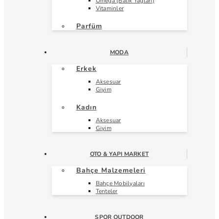
Omega (Balık Yağları)
Vitaminler
Parfüm
MODA
Erkek
Aksesuar
Giyim
Kadın
Aksesuar
Giyim
OTO & YAPI MARKET
Bahçe Malzemeleri
Bahçe Mobilyaları
Tenteler
SPOR OUTDOOR