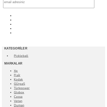
KATEGORILER
Pickleball
MARKALAR
Xp
Flaİr
Kodak
GÜrpaŞ
Türkpower
Globox
Cassa
Vatan
Duman