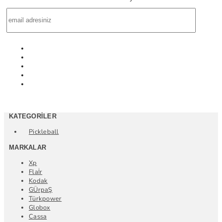
KATEGORILER
Pickleball
MARKALAR
Xp
Flaİr
Kodak
GÜrpaŞ
Türkpower
Globox
Cassa