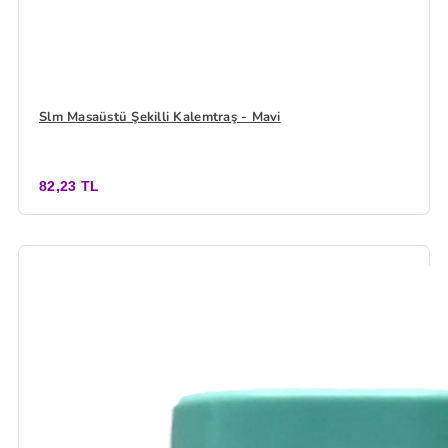
Slm Masaüstü Şekilli Kalemtraş - Mavi
82,23 TL