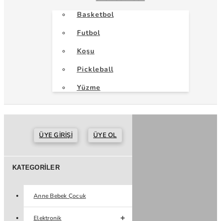
Basketbol
Futbol
Koşu
Pickleball
Yüzme
ÜYE GIRIŞI
ÜYE OL
KATEGORILER
Anne Bebek Çocuk
Elektronik