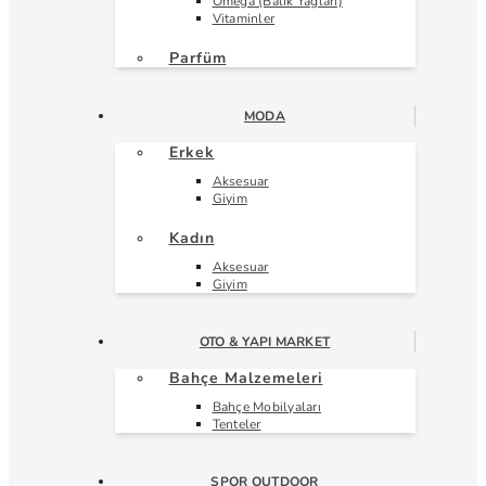
Omega (Balık Yağları)
Vitaminler
Parfüm
MODA
Erkek
Aksesuar
Giyim
Kadın
Aksesuar
Giyim
OTO & YAPI MARKET
Bahçe Malzemeleri
Bahçe Mobilyaları
Tenteler
SPOR OUTDOOR