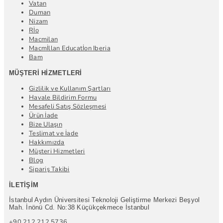
Vatan
Duman
Nizam
Rİo
Macmilan
Macmİllan Educatİon Iberia
Bam
MÜŞTERI HIZMETLERI
Gizlilik ve Kullanım Şartları
Havale Bildirim Formu
Mesafeli Satış Sözleşmesi
Ürün İade
Bize Ulaşın
Teslimat ve İade
Hakkımızda
Müşteri Hizmetleri
Blog
Sipariş Takibi
İLETIŞIM
İstanbul Aydın Üniversitesi Teknoloji Geliştirme Merkezi Beşyol
Mah. İnönü Cd. No:38 Küçükçekmece İstanbul
+90 212 212 5736