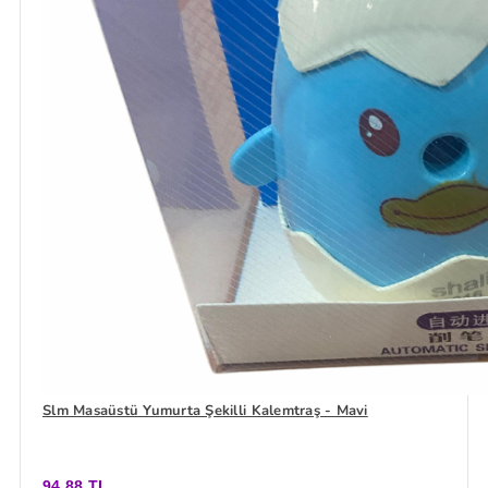
Slm Masaüstü Yumurta Şekilli Kalemtraş - Mavi
94,88 TL