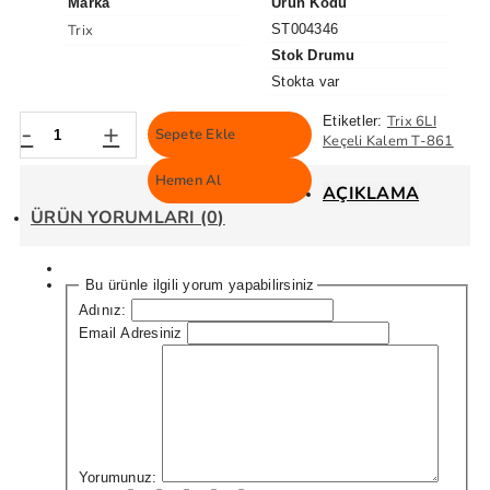
Marka
Ürün Kodu
Trix
ST004346
Stok Drumu
Stokta var
Trix 6LI
Etiketler:
-
+
Sepete Ekle
Keçeli Kalem T-861
Hemen Al
AÇIKLAMA
ÜRÜN YORUMLARI (0)
Bu ürünle ilgili yorum yapabilirsiniz
Adınız:
Email Adresiniz
Yorumunuz: