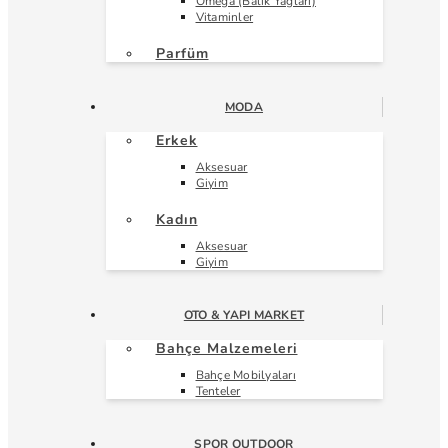
Omega (Balık Yağları)
Vitaminler
Parfüm
MODA
Erkek
Aksesuar
Giyim
Kadın
Aksesuar
Giyim
OTO & YAPI MARKET
Bahçe Malzemeleri
Bahçe Mobilyaları
Tenteler
SPOR OUTDOOR