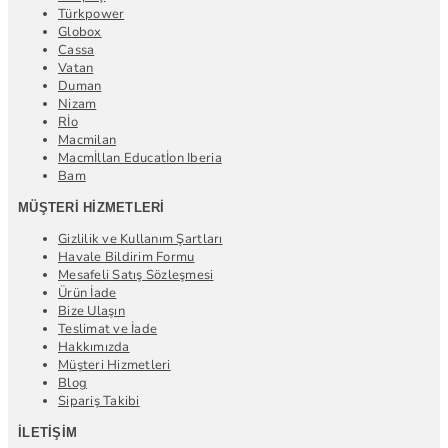
Türkpower
Globox
Cassa
Vatan
Duman
Nizam
Rİo
Macmilan
Macmİllan Educatİon Iberia
Bam
MÜŞTERI HIZMETLERI
Gizlilik ve Kullanım Şartları
Havale Bildirim Formu
Mesafeli Satış Sözleşmesi
Ürün İade
Bize Ulaşın
Teslimat ve İade
Hakkımızda
Müşteri Hizmetleri
Blog
Sipariş Takibi
İLETIŞIM