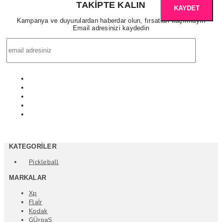
TAKIPTE KALIN
KAYDET
Kampanya ve duyurulardan haberdar olun, fırsatları kaçırmayın
Email adresinizi kaydedin
KATEGORILER
Pickleball
MARKALAR
Xp
Flaİr
Kodak
GÜrpaŞ