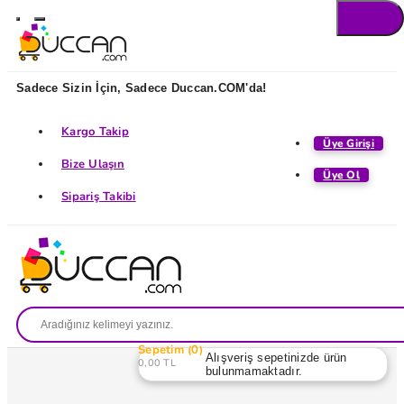
Sadece Sizin İçin, Sadece Duccan.COM'da!
Kargo Takip
Üye Girişi
Bize Ulaşın
Üye Ol
Sipariş Takibi
Sepetim
0
Alışveriş sepetinizde ürün
0,00 TL
bulunmamaktadır.