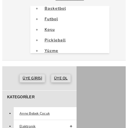
Basketbol
Futbol
Koşu
Pickleball
Yüzme
ÜYE GIRIŞI
ÜYE OL
KATEGORILER
Anne Bebek Çocuk
Elektronik