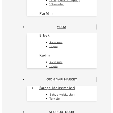
Omega (Balık Yağları)
Vitaminler
Parfüm
MODA
Erkek
Aksesuar
Giyim
Kadın
Aksesuar
Giyim
OTO & YAPI MARKET
Bahçe Malzemeleri
Bahçe Mobilyaları
Tenteler
SPOR OUTDOOR