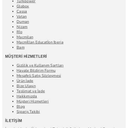
Türkpower
Globox
Cassa
Vatan
Duman
Nizam
Rİo
Macmilan
Macmİllan Educatİon Iberia
Bam
MÜŞTERI HIZMETLERI
Gizlilik ve Kullanım Şartları
Havale Bildirim Formu
Mesafeli Satış Sözleşmesi
Ürün İade
Bize Ulaşın
Teslimat ve İade
Hakkımızda
Müşteri Hizmetleri
Blog
Sipariş Takibi
İLETIŞIM