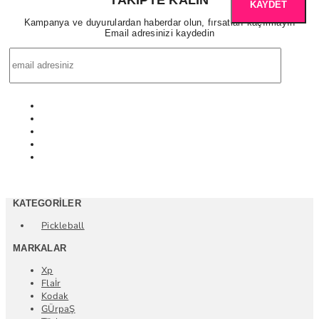
KAYDET
Kampanya ve duyurulardan haberdar olun, fırsatları kaçırmayın
Email adresinizi kaydedin
KATEGORILER
Pickleball
MARKALAR
Xp
Flaİr
Kodak
GÜrpaŞ