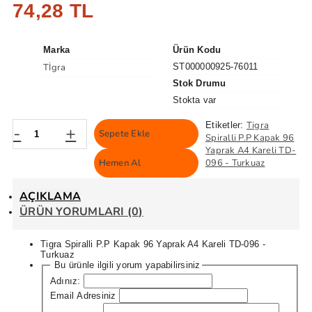
74,28 TL
Marka
Ürün Kodu
Tİgra
ST000000925-76011
Stok Drumu
Stokta var
Tigra
Etiketler:
-
+
Sepete Ekle
Spiralli P.P Kapak 96
Yaprak A4 Kareli TD-
Hemen Al
096 - Turkuaz
AÇIKLAMA
ÜRÜN YORUMLARI (0)
Tigra Spiralli P.P Kapak 96 Yaprak A4 Kareli TD-096 -
Turkuaz
Bu ürünle ilgili yorum yapabilirsiniz
Adınız:
Email Adresiniz