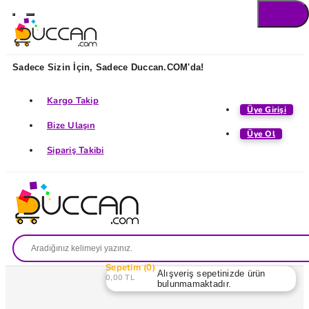
Sadece Sizin İçin, Sadece Duccan.COM'da!
Kargo Takip
Üye Girişi
Bize Ulaşın
Üye Ol
Sipariş Takibi
Sepetim
0
Alışveriş sepetinizde ürün
0,00 TL
bulunmamaktadır.