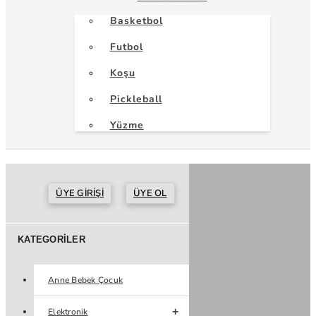
Basketbol
Futbol
Koşu
Pickleball
Yüzme
ÜYE GIRIŞI
ÜYE OL
KATEGORILER
Anne Bebek Çocuk
Elektronik